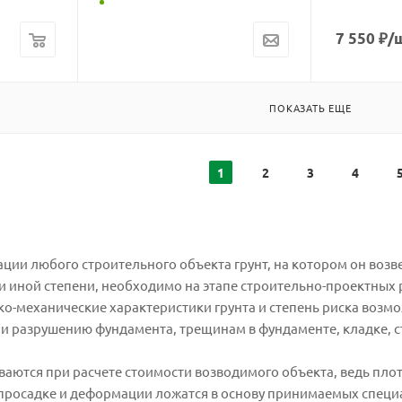
7 550
₽
/
ПОКАЗАТЬ ЕЩЕ
1
2
3
4
ации любого строительного объекта грунт, на котором он воз
и иной степени, необходимо на этапе строительно-проектных 
о-механические характеристики грунта и степень риска возмо
и разрушению фундамента, трещинам в фундаменте, кладке, ст
ваются при расчете стоимости возводимого объекта, ведь плот
, просадке и деформации ложатся в основу принимаемых спе