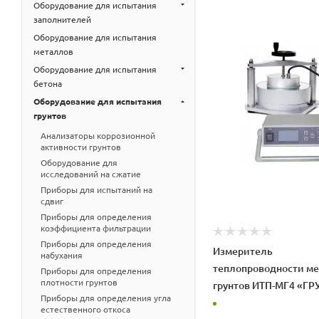
Оборудование для испытания
заполнителей
Оборудование для испытания
металлов
Оборудование для испытания
бетона
Оборудование для испытания
грунтов
Анализаторы коррозионной
активности грунтов
Оборудование для
исследований на сжатие
Приборы для испытаний на
сдвиг
Приборы для определения
коэффициента фильтрации
Приборы для определения
Измеритель
набухания
теплопроводности м
Приборы для определения
плотности грунтов
грунтов ИТП-МГ4 «ГР
Приборы для определения угла
естественного откоса