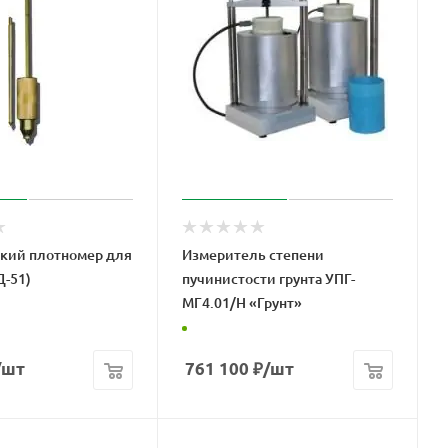
кий плотномер для
Измеритель степени
Д-51)
пучинистости грунта УПГ-
МГ4.01/Н «Грунт»
/шт
761 100
₽
/шт