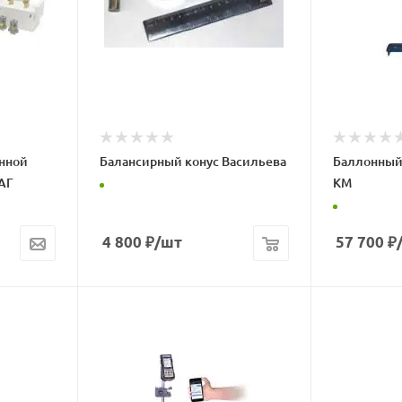
нной
Балансирный конус Васильева
Баллонный
КАГ
КМ
4 800
₽
/шт
57 700
₽