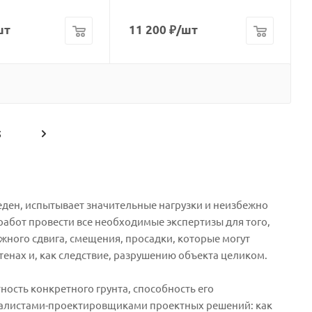
шт
11 200
₽
/шт
5
веден, испытывает значительные нагрузки и неизбежно
работ провести все необходимые экспертизы для того,
жного сдвига, смещения, просадки, которые могут
енах и, как следствие, разрушению объекта целиком.
ность конкретного грунта, способность его
циалистами-проектировщиками проектных решений: как