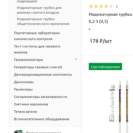
индикацией
3
Индикаторные трубки для
анализа сжатого воздуха
Индикаторная трубка
Индикаторные трубки
0,2-5 (4,5)
общетехнического назначения
Портативные лаборатории
химического контроля
178
₽
/шт
Тест-системы для газового
анализа
Газоанализаторы
Сертифицирован
Генераторы газовых смесей
Демеркуризационные комплекты
Дымомеры
Пылемеры
Сигнализаторы загазованности
Счетчики аэроионов
Течеискатели
Вспомогательное оборудование
Водно-химические