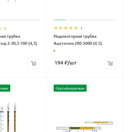
1
1
ая трубка
Индикаторная трубка
д 2-30;5-100 (4,5)
Ацетилен 200-5000 (4.5)
т
194
₽
/шт
ован
Сертифицирован