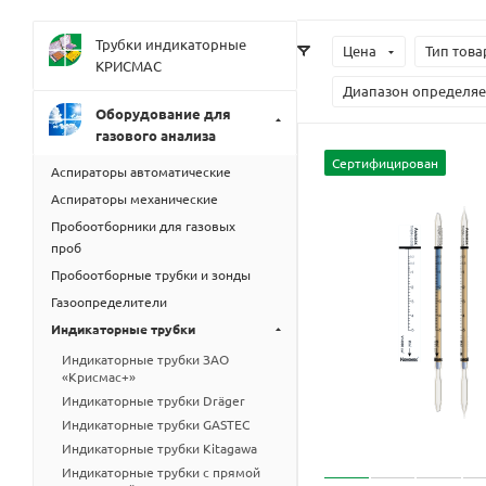
Трубки индикаторные
Цена
Тип това
КРИСМАС
Диапазон определя
Оборудование для
газового анализа
Сертифицирован
Аспираторы автоматические
Аспираторы механические
Пробоотборники для газовых
проб
Пробоотборные трубки и зонды
Газоопределители
Индикаторные трубки
Индикаторные трубки ЗАО
«Крисмас+»
Индикаторные трубки Dräger
Индикаторные трубки GASTEC
Индикаторные трубки Kitagawa
Индикаторные трубки с прямой