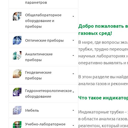
параметров
Общелабораторное
оборудование и
Добро пожаловать в
приборы
газовых сред!
Оптические приборы
В мире, где вопросы эко
трубки, трудно переоцен
Аналитические
научных лабораториях и
приборы
оперативно выявлять и 
Геодезические
В этом разделе вы най
приборы
анализа газов и реком
Гидрометеорологическое
оборудование
Что такое индикато
Мебель
Индикаторные трубки – 
в области анализа газо
Учебно-лабораторное
реагентом, который изм