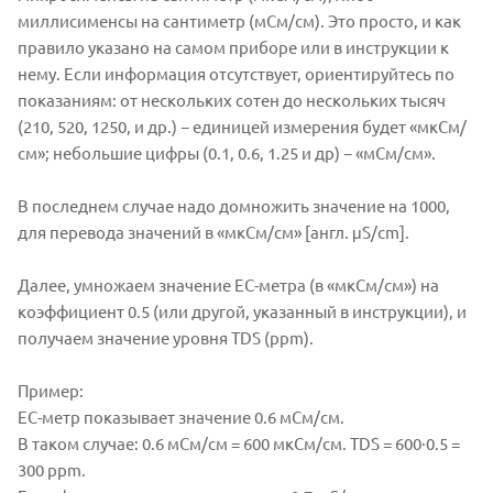
миллисименсы на сантиметр (мСм/см). Это просто, и как
правило указано на самом приборе или в инструкции к
нему. Если информация отсутствует, ориентируйтесь по
показаниям: от нескольких сотен до нескольких тысяч
(210, 520, 1250, и др.) − единицей измерения будет «мкСм/
см»; небольшие цифры (0.1, 0.6, 1.25 и др) − «мСм/см».
В последнем случае надо домножить значение на 1000,
для перевода значений в «мкСм/см» [англ. μS/cm].
Далее, умножаем значение EC-метра (в «мкСм/см») на
коэффициент 0.5 (или другой, указанный в инструкции), и
получаем значение уровня TDS (ppm).
Пример:
EC-метр показывает значение 0.6 мСм/см.
В таком случае: 0.6 мСм/см = 600 мкСм/см. TDS = 600·0.5 =
300 ppm.