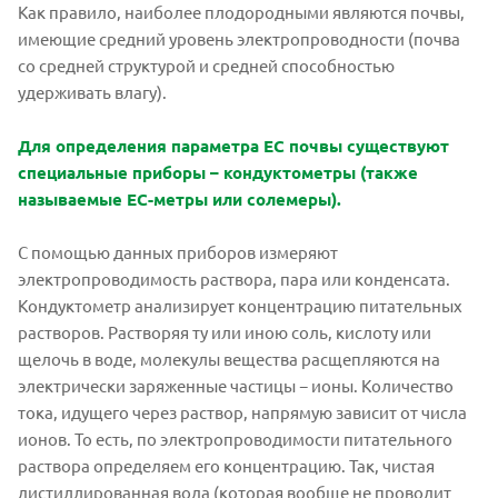
Как правило, наиболее плодородными являются почвы,
имеющие средний уровень электропроводности (почва
со средней структурой и средней способностью
удерживать влагу).
Для определения параметра ЕС почвы существуют
специальные приборы – кондуктометры (также
называемые ЕС-метры или солемеры).
С помощью данных приборов измеряют
электропроводимость раствора, пара или конденсата.
Кондуктометр анализирует концентрацию питательных
растворов. Растворяя ту или иною соль, кислоту или
щелочь в воде, молекулы вещества расщепляются на
электрически заряженные частицы − ионы. Количество
тока, идущего через раствор, напрямую зависит от числа
ионов. То есть, по электропроводимости питательного
раствора определяем его концентрацию. Так, чистая
дистиллированная вода (которая вообще не проводит