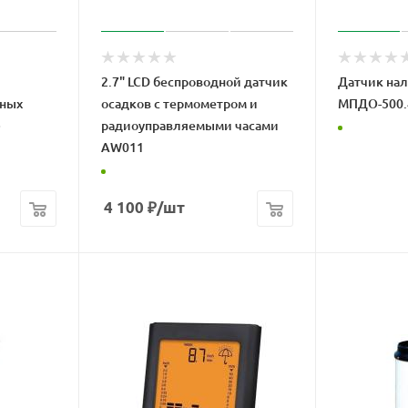
2.7" LCD беспроводной датчик
Датчик нал
рных
осадков с термометром и
МПДО-500.
»
радиоуправляемыми часами
AW011
4 100
₽
/шт