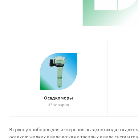
Осадкомеры
13 товаров
В группу приборов для измерения осадков входят осадк
осадков: жидких в виде дождя и твердых в виде снега и гра