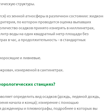
тическую структуры.
тся) из земной атмосферы в различном состоянии: жидком
х критерия, по котором проводится оценка выпавших
количество осадков принято измерять в миллиметрах,
н литр воды на один квадратный метр площади без
рах в час, а продолжительность – в стандартных
моросящие и ливневые.
окрова», измеряемой в сантиметрах.
еорологических станциях?
воляет определить вид осадков (дождь, ледяной дождь,
время начала и конца); измерение с помощью
ся дождемеры и плювиографы, подробнее о которых вы