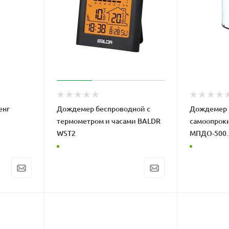
енг
Дождемер беспроводной с
Дождемер
термометром и часами BALDR
самоопро
WST2
МПДО-500.