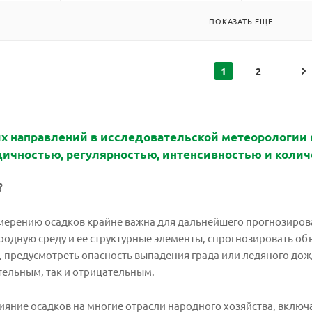
ПОКАЗАТЬ ЕЩЕ
1
2
х направлений в исследовательской метеорологии
дичностью, регулярностью, интенсивностью и колич
?
мерению осадков крайне важна для дальнейшего прогнозиров
родную среду и ее структурные элементы, спрогнозировать о
 предусмотреть опасность выпадения града или ледяного дожд
тельным, так и отрицательным.
яние осадков на многие отрасли народного хозяйства, включа