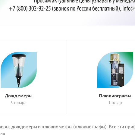
Дождемеры
Плювиографы
3 товара
1 товар
омеры, дождемеры и плювиометры (плювиографы). Все эти пр
да.