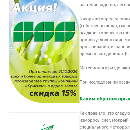
растениеводство, лесово
Говоря об определениях
(собственно вода), смеш
осадков: количество (о
приняв условно один ми
просачивания, испарения
временных единицах (ча
Метеорологи разделяют
При исследовании осадк
Каким образом орга
Как правило, это следу
изморось, снег, мокрый
специального метеорол