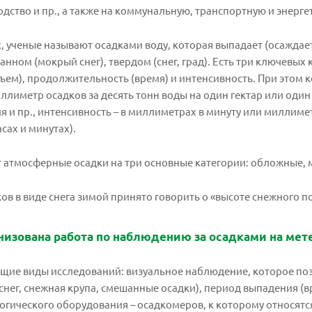
дство и пр., а также на коммунальную, транспортную и энерге
, ученые называют осадками воду, которая выпадает (осаждае
анном (мокрый снег), твердом (снег, град). Есть три ключевы
бъем), продолжительность (время) и интенсивность. При этом 
ллиметр осадков за десять тонн воды на один гектар или оди
 и пр., интенсивность – в миллиметрах в минуту или миллимет
сах и минутах).
 атмосферные осадки на три основные категории: обложные, 
ов в виде снега зимой принято говорить о «высоте снежного п
низована работа по наблюдению за осадками на мет
ющие виды исследований: визуальное наблюдение, которое поз
 снег, снежная крупа, смешанные осадки), период выпадения (
огического оборудования – осадкомеров, к которому относят