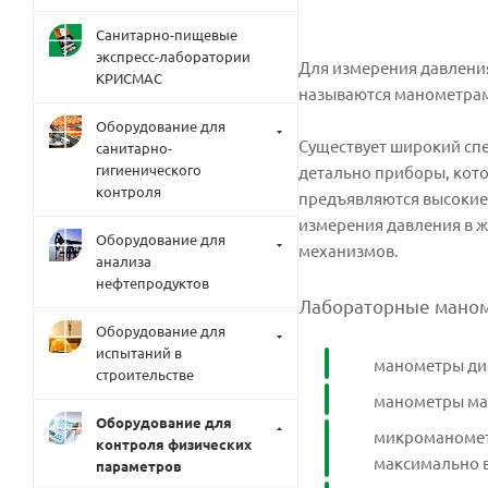
Санитарно-пищевые
экспресс-лаборатории
Для измерения давления
КРИСМАС
называются манометрам
Оборудование для
Существует широкий сп
санитарно-
гигиенического
детально приборы, кот
контроля
предъявляются высокие
измерения давления в ж
Оборудование для
механизмов.
анализа
нефтепродуктов
Лабораторные маноме
Оборудование для
испытаний в
манометры ди
строительстве
манометры маг
Оборудование для
микроманометр
контроля физических
максимально 
параметров