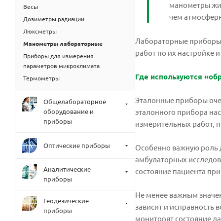
манометры жид
Весы
чем атмосфер
Дозиметры радиации
Люксметры
Лабораторные приборы 
Манометры лабораторные
работ по их настройке 
Приборы для измерения
параметров микроклимата
Где используются «об
Термометры
Эталонные приборы очен
Общелабораторное
оборудование и
эталонного прибора нас
приборы
измерительных работ, п
Оптические приборы
Особенно важную роль д
амбулаторных исследова
Аналитические
состояние пациента при
приборы
Не менее важным значен
Геодезические
зависит и исправность 
приборы
мониторят состояние да