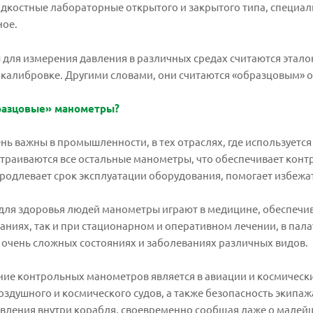
костные лабораторные открытого и закрытого типа, специал
ное.
для измерения давления в различных средах считаются этало
и калибровке. Другими словами, они считаются «образцовым»
разцовые» манометры?
ь важны в промышленности, в тех отраслях, где используется
траиваются все остальные манометры, что обеспечивает конт
родлевает срок эксплуатации оборудования, помогает избежат
ля здоровья людей манометры играют в медицине, обеспечива
ниях, так и при стационарном и оперативном лечении, в пал
 очень сложных состояниях и заболеваниях различных видов.
ие контрольных манометров является в авиации и космических
воздушного и космического судов, а также безопасность экипа
вления внутри корабля, своевременно сообщая даже о малейши