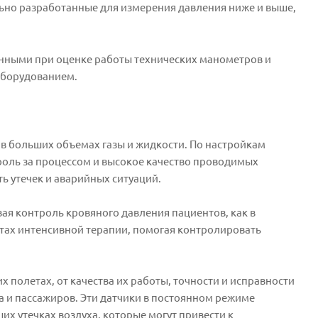
ьно разработанные для измерения давления ниже и выше,
нными при оценке работы технических манометров и
 оборудованием.
 в больших объемах газы и жидкости. По настройкам
роль за процессом и высокое качество проводимых
ь утечек и аварийных ситуаций.
я контроль кровяного давления пациентов, как в
атах интенсивной терапии, помогая контролировать
 полетах, от качества их работы, точности и исправности
жа и пассажиров. Эти датчики в постоянном режиме
х утечках воздуха, которые могут привести к