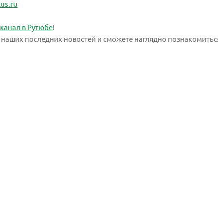
us.ru
 канал в Рутюбе
!
се наших последних новостей и сможете наглядно познакомитьс