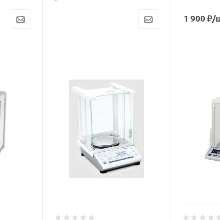
1 900
₽
/