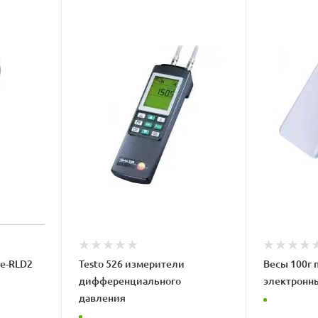
ke-RLD2
Testo 526 измерители
Весы 100г 
дифференциального
электронн
давления