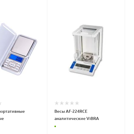
портативные
Весы AF-224RCE
ые
аналитические ViBRA