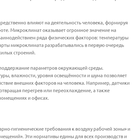
редственно влияют на деятельность человека, формируя
аботе. Микроклимат оказывает огромное значение на
взаимодействием ряда физических факторов: температуры
ндарты микроклимата разрабатывались в первую очередь
жилых строений.
 поддержание параметров окружающей среды.
уры, влажности, уровня освещённости и шума позволяет
йствие внешних факторов на человека. Например, датчики
отвращая перегрев или переохлаждение, а также
 помещениях и офисах.
но-гигиенические требования к воздуху рабочей зоны» и
омещений». Эти нормативы едины для всех производств и