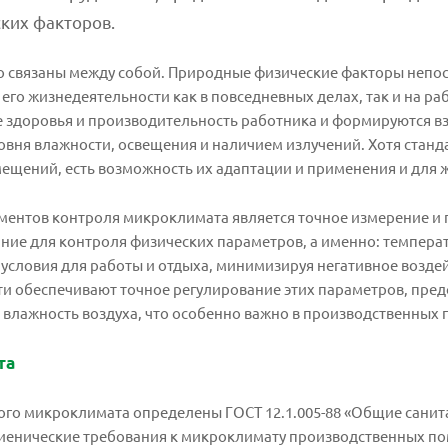
ких факторов.
о связаны между собой. Природные физические факторы непос
 его жизнедеятельности как в повседневных делах, так и на р
е здоровья и производительность работника и формируются 
ровня влажности, освещения и наличием излучений. Хотя ста
щений, есть возможность их адаптации и применения и для 
ментов контроля микроклимата является точное измерение и
ие для контроля физических параметров, а именно: температ
условия для работы и отдыха, минимизируя негативное возде
и обеспечивают точное регулирование этих параметров, пред
 влажность воздуха, что особенно важно в производственных
та
о микроклимата определены ГОСТ 12.1.005-88 «Общие санитар
игиенические требования к микроклимату производственных п