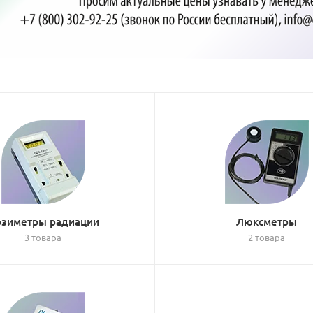
зиметры радиации
Люксметры
3 товара
2 товара