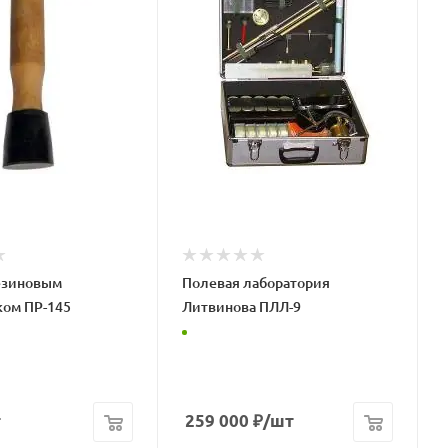
езиновым
Полевая лаборатория
ком ПР-145
Литвинова ПЛЛ-9
т
259 000
₽
/шт