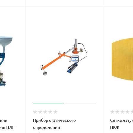
ения
Прибор статического
Сетка лату
очв ПЛГ
определения
ПКФ