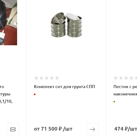
го
Комплект сит для грунта СПП
Пестик с р
атуры
наконечни
,1/10,
от
71 500 ₽
/шт
474
₽
/ш