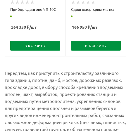
Прибор сдвиговой П-10С
Сдвигомер-крыльчатка
264 330
₽
/шт
166 950
₽
/шт
В КОРЗИНУ
В КОРЗИНУ
Перед тем, как приступить к строительству различного
типа зданий, плотин, дамб, мостов, дорожных развязок,
прокладке дорог, выбору способа крепления подземных
штолен, шахт, выработок, проектированию станций и
подземных путей метрополитена, укреплению склонов
для предотвращения оползней и размывов берегов и
других видов инженерно-строительных работ, связанных
с возможной деформацией рыхлых (песчаных, глинистых,
супесей, гравелитов) грунтов, в обязательном порядке