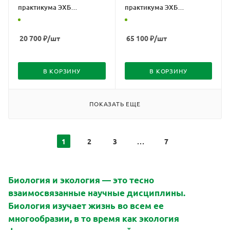
практикума ЭХБ
практикума ЭХБ
(экология, химия,
(экология, химия,
биология) (комплект
биология) (комплект
оборудования,
оборудования,
20 700
₽
/шт
65 100
₽
/шт
методических и
методических и
дидактических
дидактических
материалов)
материалов)
В КОРЗИНУ
В КОРЗИНУ
ПОКАЗАТЬ ЕЩЕ
1
2
3
7
Биология и экология — это тесно
взаимосвязанные научные дисциплины.
Биология изучает жизнь во всем ее
многообразии, в то время как экология