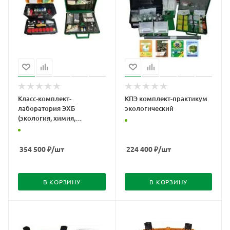
Класс-комплект-
КПЭ комплект-практикум
лаборатория ЭХБ
экологический
(экология, химия,
биология) (комплект
оборудования,
методических и
354 500
₽
/шт
224 400
₽
/шт
дидактических
материалов)
В КОРЗИНУ
В КОРЗИНУ