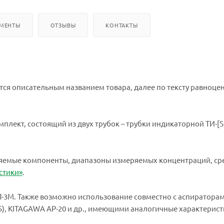
УМЕНТЫ
ОТЗЫВЫ
КОНТАКТЫ
яется описательным названием товара, далее по тексту равноце
омплект, состоящий из двух трубок – трубки индикаторной ТИ-[
ляемые компоненты, диапазоны измеряемых концентраций, ср
стики»
.
-3М. Также возможно использование совместно с аспираторам
10S), KITAGAWA АР-20 и др., имеющими аналогичные характерист