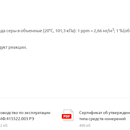
3
серы в объемные (20°C, 101,3 кПа): 1 ppm = 2,66 мг/м
; 1 %(об
укт реакции.
оводство по эксплуатации
Сертификат об утвержден
МФ.415522.003 РЭ
типа средств измерений
,2 кб
490 кб