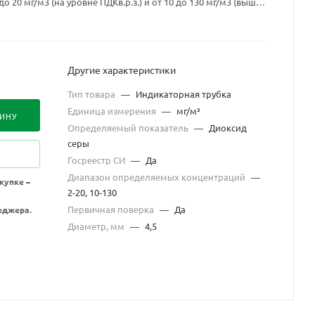
 20 мг/м3 (на уровне ПДКв.р.з.) и от 10 до 130 мг/м3 (выше
Другие характеристики
Тип товара
—
Индикаторная трубка
Единица измерения
—
мг/м³
ЗИНУ
Определяемый показатель
—
Диоксид
серы
Госреестр СИ
—
Да
Диапазон определяемых концентраций
—
купке –
2-20, 10-130
Первичная поверка
—
Да
еджера.
Диаметр, мм
—
4,5