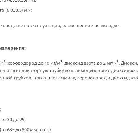
р (6,0±0,5) мм;
ководстве по эксплуатации, размещенном во вкладке
измерения:
3
3
3
/м
; сероводород до 10 мг/м
; диоксид азота до 2 мг/м
. Диокси
пления в индикаторную трубку во взаимодействие с диоксидом 
рной трубкой, поглощает аммиак, сероводород и диоксид азо
;
т 30 до 95;
от 635 до 800 мм.рт.ст.).