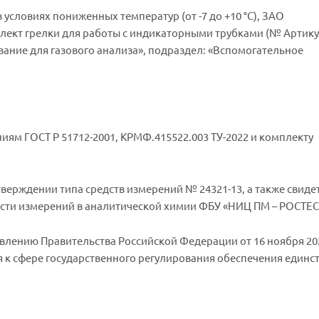
словиях пониженных температур (от -7 до +10 °С), ЗАО
лект грелки для работы с индикаторными трубками (№ Артику
ование для газового анализа», подраздел: «Вспомогательное
аниям ГОСТ Р 51712-2001, КРМФ.415522.003 ТУ-2022 и комплекту
утверждении типа средств измерений № 24321-13, а также свиде
ости измерений в аналитической химии ФБУ «НИЦ ПМ – РОСТЕС
овлению Правительства Российской Федерации от 16 ноября 20
к сфере государственного регулирования обеспечения единс