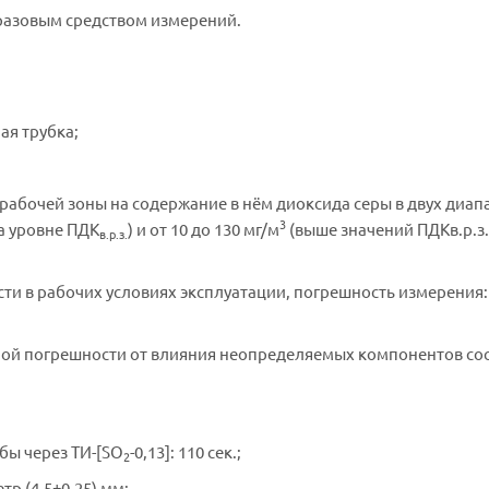
оразовым средством измерений.
ая трубка;
рабочей зоны на содержание в нём диоксида серы в двух диап
3
а уровне ПДК
) и от 10 до 130 мг/м
(выше значений ПДКв.р.з.)
в.р.з.
и в рабочих условиях эксплуатации, погрешность измерения:
ой погрешности от влияния неопределяемых компонентов со
ы через ТИ-[SO
-0,13]: 110 сек.;
2
р (4,5±0,25) мм;