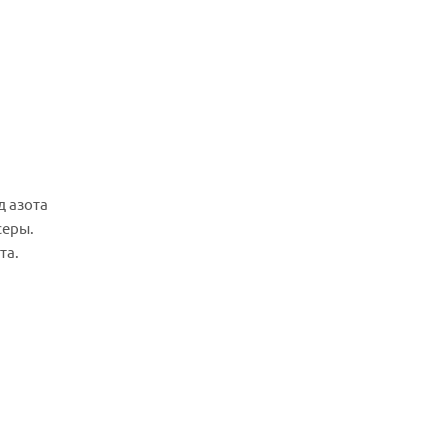
д азота
серы.
та.