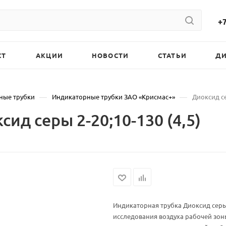
+7
СТ
АКЦИИ
НОВОСТИ
СТАТЬИ
Д
—
—
ные трубки
Индикаторные трубки ЗАО «Крисмас+»
Диоксид се
ид серы 2-20;10-130 (4,5)
Индикаторная трубка Диоксид серы 
исследования воздуха рабочей зон