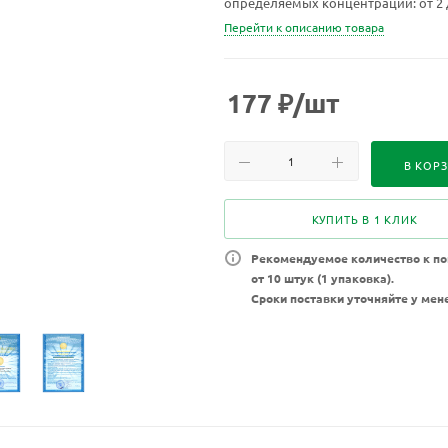
определяемых концентраций: от 2 до
значений ПДКв.р.з.).
Перейти к описанию товара
177
₽
/шт
В КОР
КУПИТЬ В 1 КЛИК
Рекомендуемое количество к по
от 10 штук (1 упаковка).
Сроки поставки уточняйте у мен