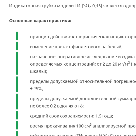
Индикаторная трубка модели ТИ-[SO
-0,13] является одн
2
Основные характеристики:
принцип действия: колористическая индикаторн
изменение цвета: с фиолетового на белый;
назначение: оперативное исследование воздуха 
3
определяемых концентраций: от 2 до 20 мг/м
(н
шкалы);
пределы допускаемой относительной погрешност
± 25%;
пределы допускаемой дополнительной суммарн
не более 0,2 в долях от δ;
средний срок сохраняемости: 1,5 года;
3
время прокачивания 100 см
анализируемой проб
габаритные размеры ТИ: длина (125±5) мм, диамет