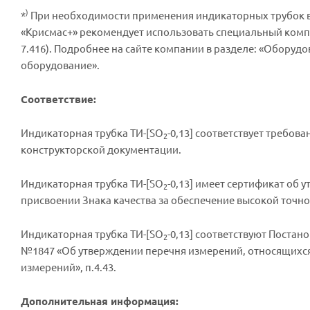
)
*
При необходимости применения индикаторных трубок в у
«Крисмас+» рекомендует использовать специальный комп
7.416). Подробнее на сайте компании в разделе: «Оборуд
оборудование».
Соответствие:
Индикаторная трубка ТИ-[SO
-0,13] соответствует требов
2
конструкторской документации.
Индикаторная трубка ТИ-[SO
-0,13] имеет сертификат об 
2
присвоении Знака качества за обеспечение высокой точн
Индикаторная трубка ТИ-[SO
-0,13] соответствуют Постан
2
№1847 «Об утверждении перечня измерений, относящихся 
измерений», п.4.43.
Дополнительная информация: