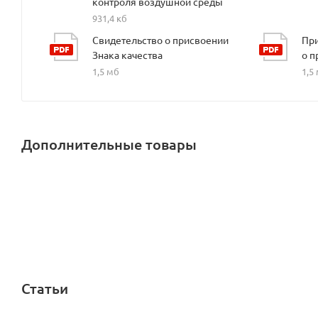
контроля воздушной среды
931,4 кб
Свидетельство о присвоении
При
Знака качества
о п
1,5 мб
1,5
Дополнительные товары
Статьи