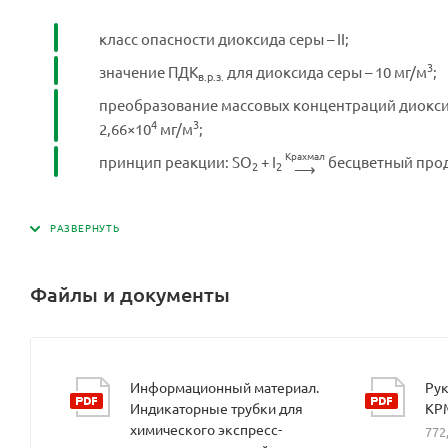
класс опасности диоксида серы – II;
3
значение ПДК
для диоксида серы – 10 мг/м
;
в.р.з.
преобразование массовых концентраций диоксида 
4
3
2,66×10
мг/м
;
Крахмал
принцип реакции: SO
+ I
бесцветный прод
2
2
⟶
Файлы и документы
Информационный материал.
Рук
Индикаторные трубки для
КР
химического экспресс-
772