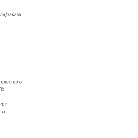
ла/заказа
тельство о
Т».
20 г
тва