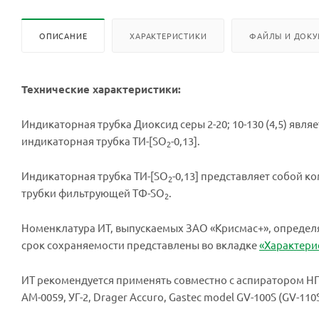
ОПИСАНИЕ
ХАРАКТЕРИСТИКИ
ФАЙЛЫ И ДОК
Технические характеристики:
Индикаторная трубка Диоксид серы 2-20; 10-130 (4,5) явл
индикаторная трубка ТИ-[SO
-0,13].
2
Индикаторная трубка ТИ-[SO
-0,13] представляет собой к
2
трубки фильтрующей ТФ-SO
.
2
Номенклатура ИТ, выпускаемых ЗАО «Крисмас+», опреде
срок сохраняемости представлены во вкладке
«Характери
ИТ рекомендуется применять совместно с аспиратором НП
АМ-0059, УГ-2, Drager Accuro, Gastec model GV-100S (GV-1