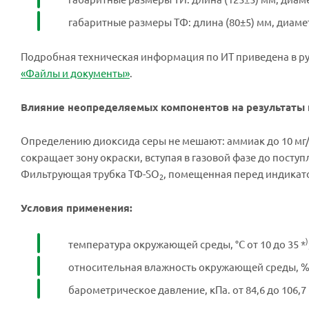
габаритные размеры ТФ: длина (80±5) мм, диамет
Подробная техническая информация по ИТ приведена в ру
«Файлы и документы»
.
Влияние неопределяемых компонентов на результаты 
Определению диоксида серы не мешают: аммиак до 10 мг
сокращает зону окраски, вступая в газовой фазе до посту
Фильтрующая трубка ТФ-SO
, помещенная перед индикато
2
Условия применения:
)
температура окружающей среды, °С от 10 до 35 *
относительная влажность окружающей среды, % о
барометрическое давление, кПа. от 84,6 до 106,7 (