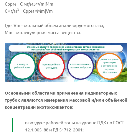
Сррм = С мг/м3*Vm|Mm
3
Cмг/м
= Cррм *Mm|Vm
Где: Vm – мольный объем анализируемого газа;
Mm – молекулярная масса вещества.
Основными областями применения индикаторных
трубок являются измерения массовой и/или объёмной
концентрации экотоксикантов:
в воздухе рабочей зоны на уровне ПДК по ГОСТ
12.1.005–88 и РД 51712–2001;