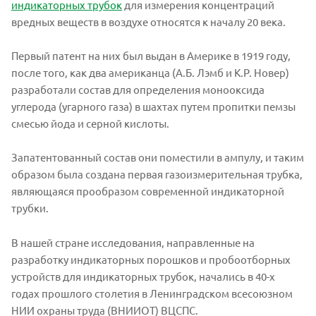
индикаторных трубок
для измерения концентраций
вредных веществ в воздухе относятся к началу 20 века.
Первый патент на них был выдан в Америке в 1919 году,
после того, как два американца (А.Б. Лэмб и К.Р. Новер)
разработали состав для определения монооксида
углерода (угарного газа) в шахтах путем пропитки пемзы
смесью йода и серной кислоты.
Запатентованный состав они поместили в ампулу, и таким
образом была создана первая газоизмерительная трубка,
являющаяся прообразом современной индикаторной
трубки.
В нашей стране исследования, направленные на
разработку индикаторных порошков и пробоотборных
устройств для индикаторных трубок, начались в 40-х
годах прошлого столетия в Ленинградском всесоюзном
НИИ охраны труда (ВНИИОТ) ВЦСПС.