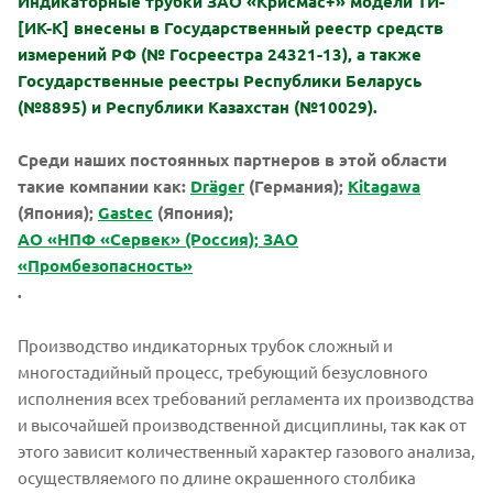
Индикаторные трубки ЗАО «Крисмас+» модели ТИ-
[ИК-К] внесены в Государственный реестр средств
измерений РФ (№ Госреестра 24321-13), а также
Государственные реестры Республики Беларусь
(№8895) и Республики Казахстан (№10029).
Среди наших постоянных партнеров в этой области
такие компании как:
Dräger
(Германия);
Kitagawa
(Япония);
Gastec
(Япония);
АО «НПФ «Сервек» (Россия); ЗАО
«Промбезопасность»
.
Производство индикаторных трубок сложный и
многостадийный процесс, требующий безусловного
исполнения всех требований регламента их производства
и высочайшей производственной дисциплины, так как от
этого зависит количественный характер газового анализа,
осуществляемого по длине окрашенного столбика