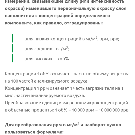
измерений, связывающие длину (или интенсивность
окраски) изменившего первоначальную окраску слоя
наполнителя с концентрацией определяемого
компонента, как правило, отградуированы:
3
для низких концентраций в мг/м
, ррм, ррв;
3
для средних – в г/м
;
для высоких – в об%.
Концентрация 1 об% означает 1 часть по объему вещества
на 100 частей анализируемого воздуха.
Концентрация 1 ррм означает 1 часть загрязнителя на 1
мил. частей анализируемого воздуха.
Преобразование единиц измерения микроконцентраций
в объемные проценты: 1 об% = 10 000 ррм = 10 000 000 ррв
3
Для преобразования ррм в мг/м
и наоборот нужно
пользоваться формулами: