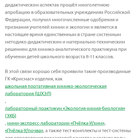
дидактическом аспектах прошёл многолетнюю
апробацию в образовательных учреждениях Российской
Федерации, получил многочисленные одобрения и
признания учителей химии и экологии и является в
настоящее время единственным в стране системным
методико-дидактическим и материально-техническим
решением для химико-аналитического практикума при
обучении детей школьного возраста 8-11 классов.
В этой связи хорошо себя проявили такие производимые
ГК «Крисмас» изделия, как
школьная портативная химико-экологическая
лаборатория (ШХЭЛ)
,
лабораторный практикум «Экология-химия-биология»
(ЭХБ)
,
мини-экспресс-лаборатории «Пчёлка-У/хим»
,
«Пчёлка-У/почва»
, а также тест-комплекты и тест-системы
для определения показателей качества и состава воды,