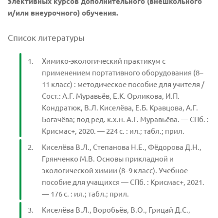
элективных курсов дополнительного (внешкольного
и/или внеурочного) обучения.
Список литературы
Химико-экологический практикум с
применением портативного оборудования (8–
11 класс) : методическое пособие для учителя /
Сост.: А.Г. Муравьёв, Е.К. Орликова, И.П.
Кондратюк, В.Л. Киселёва, Е.Б. Кравцова, А.Г.
Богачёва; под ред. к.х.н. А.Г. Муравьёва. — СПб. :
Крисмас+, 2020. — 224 с. : ил.; табл.; прил.
Киселёва В.Л., Степанова Н.Е., Фёдорова Д.Н.,
Грянченко М.В. Основы прикладной и
экологической химии (8–9 класс). Учебное
пособие для учащихся — СПб. : Крисмас+, 2021.
— 176 с. : ил.; табл.; прил.
Киселёва В.Л., Воробьёв, В.О., Грицай Д.С.,