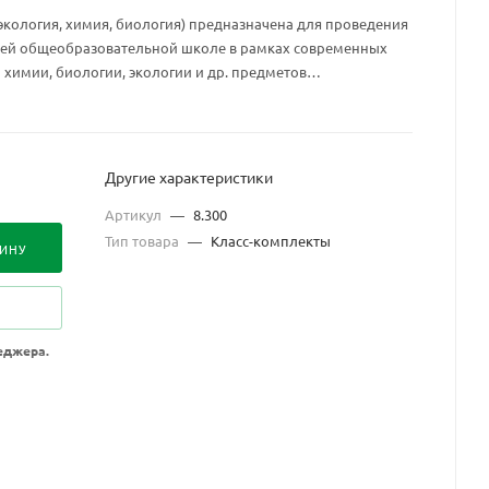
экология, химия, биология) предназначена для проведения
ней общеобразовательной школе в рамках современных
химии, биологии, экологии и др. предметов
енима в средней общеобразовательной школе, учреждениях
ного образования.
Другие характеристики
Артикул
—
8.300
Тип товара
—
Класс-комплекты
ЗИНУ
еджера.