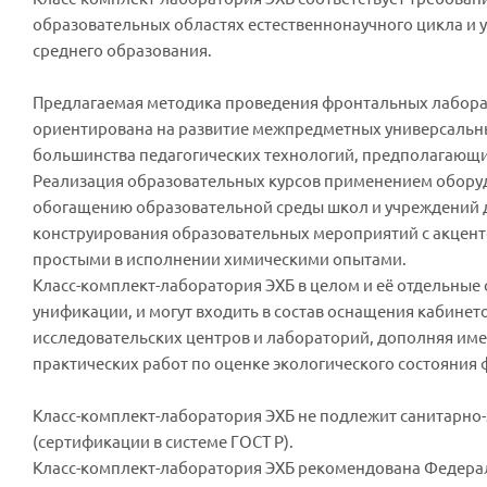
образовательных областях естественнонаучного цикла и 
среднего образования.
Предлагаемая методика проведения фронтальных лабора
ориентирована на развитие межпредметных универсальны
большинства педагогических технологий, предполагающи
Реализация образовательных курсов применением оборудо
обогащению образовательной среды школ и учреждений 
конструирования образовательных мероприятий с акцент
простыми в исполнении химическими опытами.
Класс-комплект-лаборатория ЭХБ в целом и её отдельны
унификации, и могут входить в состав оснащения кабинето
исследовательских центров и лабораторий, дополняя им
практических работ по оценке экологического состояния
Класс-комплект-лаборатория ЭХБ не подлежит санитарно-
(сертификации в системе ГОСТ Р).
Класс-комплект-лаборатория ЭХБ рекомендована Федерал