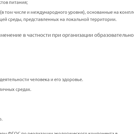
тов питания;
(в том числе и международного уровня), основанные на комп
ей среды, представленных на локальной территории.
именение в частности при организации образовательн
еятельности человека и его здоровье.
личных средах.
р.
иям ФГОС по реализации экологического компонента в