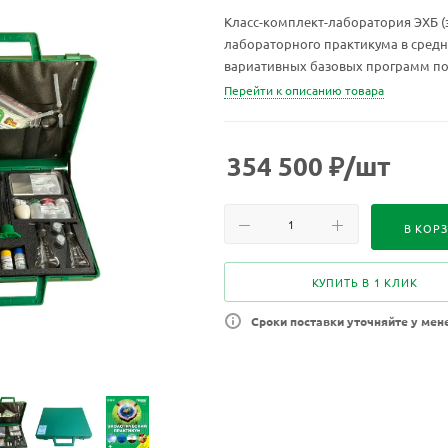
Класс-комплект-лаборатория ЭХБ (
лабораторного практикума в сред
вариативных базовых программ по 
естественнонаучного цикла. Прим
Перейти к описанию товара
профессионального и дополнитель
354 500
₽
/шт
В КОР
КУПИТЬ В 1 КЛИК
Сроки поставки уточняйте у мен