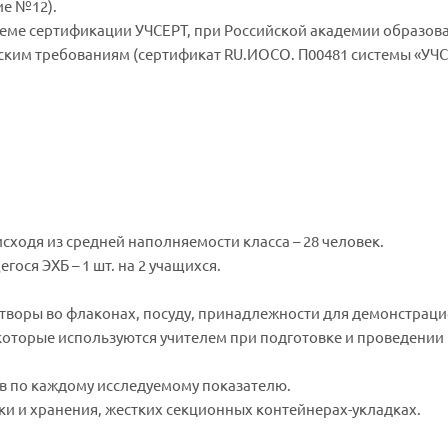
ие №12).
еме сертификации УЧСЕРТ, при Российской академии образов
еским требованиям (сертификат RU.ИОСО. П00481 системы «УЧС
сходя из средней наполняемости класса – 28 человек.
ося ЭХБ – 1 шт. на 2 учащихся.
астворы во флаконах, посуду, принадлежности для демонстрац
 которые используются учителем при подготовке и проведении
ов по каждому исследуемому показателю.
ки и хранения, жестких секционных контейнерах-укладках.