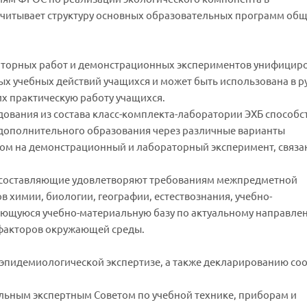
учитывает структуру основных образовательных программ об
торных работ и демонстрационных экспериментов унифициро
х учебных действий учащихся и может быть использована в р
х практическую работу учащихся.
вания из состава класс-комплекта-лаборатории ЭХБ способс
дополнительного образования через различные варианты
ом на демонстрационный и лабораторный эксперимент, связа
е составляющие удовлетворяют требованиям межпредметной
в химии, биологии, географии, естествознания, учебно-
еющуюся учебно-материальную базу по актуальному направле
 факторов окружающей среды.
эпидемиологической экспертизе, а также декларированию соо
ьным экспертным Советом по учебной технике, приборам и