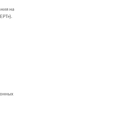
ания на
ЕРТ»).
ионных