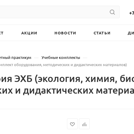
+7
СТ
АКЦИИ
НОВОСТИ
СТАТЬИ
Д
—
—
етный практикум
Учебные комплекты
омплект оборудования, методических и дидактических материалов)
ия ЭХБ (экология, химия, би
их и дидактических материа