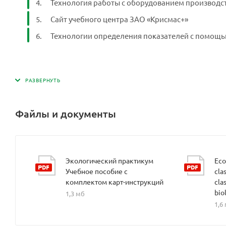
Технология работы с оборудованием производс
Сайт учебного центра ЗАО «Крисмас+»
Технологии определения показателей с помощью
Файлы и документы
Экологический практикум
Eco
Учебное пособие с
cla
комплектом карт-инструкций
cla
bio
1,3 мб
1,6