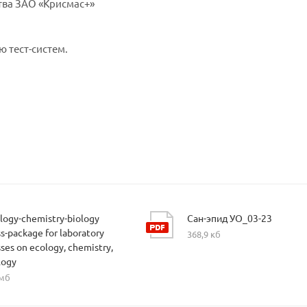
тва ЗАО «Крисмас+»
 тест-систем.
logy-chemistry-biology
Сан-эпид УО_03-23
ss-package for laboratory
368,9 кб
sses on ecology, chemistry,
logy
 мб