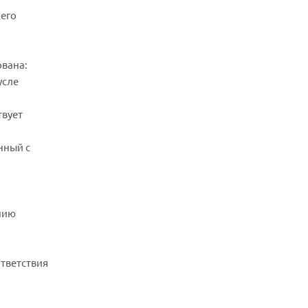
щего
вана:
усле
твует
нный с
нию
тветствия