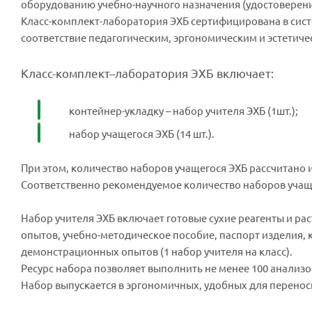
оборудованию учебно-научного назначения (удостоверен
Класс-комплект-лаборатория ЭХБ сертифицирована в сист
соответствие педагогическим, эргономическим и эстетич
Класс-комплект–лаборатория ЭХБ включает:
контейнер-укладку – набор учителя ЭХБ (1шт.);
набор учащегося ЭХБ (14 шт.).
При этом, количество наборов учащегося ЭХБ рассчитано и
Соответственно рекомендуемое количество наборов учащег
Набор учителя ЭХБ включает готовые сухие реагенты и р
опытов, учебно-методическое пособие, паспорт изделия,
демонстрационных опытов (1 набор учителя на класс).
Ресурс набора позволяет выполнить не менее 100 анализ
Набор выпускается в эргономичных, удобных для перенос