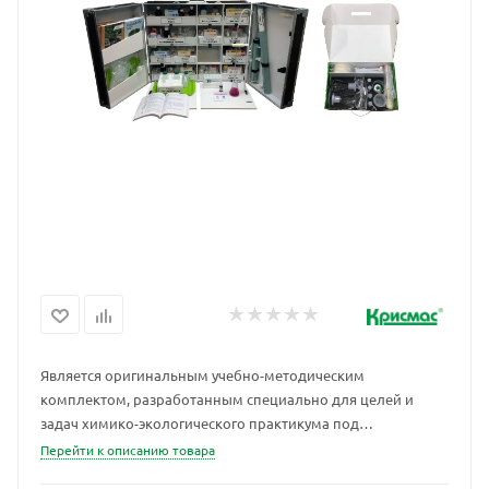
Является оригинальным учебно-методическим
комплектом, разработанным специально для целей и
задач химико-экологического практикума под
зарегистрированной товарной маркой «КРИСМАС»
Перейти к описанию товара
(свидетельства № 404860, № 570418). В состав входит