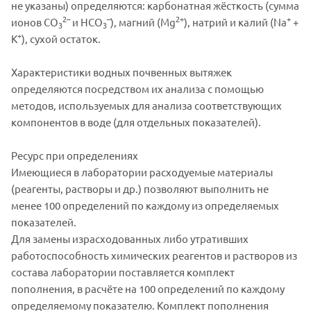
не указаны) определяются: карбонатная жёсткость (сумма
2–
–
2+
+
ионов CO
и HCO
), магний (Mg
), натрий и калий (Na
+
3
3
+
K
), сухой остаток.
Характеристики водных почвенных вытяжек
определяются посредством их анализа с помощью
методов, используемых для анализа соответствующих
компонентов в воде (для отдельных показателей).
Ресурс при определениях
Имеющиеся в лаборатории расходуемые материалы
(реагенты, растворы и др.) позволяют выполнить не
менее 100 определений по каждому из определяемых
показателей.
Для замены израсходованных либо утративших
работоспособность химических реагентов и растворов из
состава лаборатории поставляется комплект
пополнения, в расчёте на 100 определений по каждому
определяемому показателю. Комплект пополнения