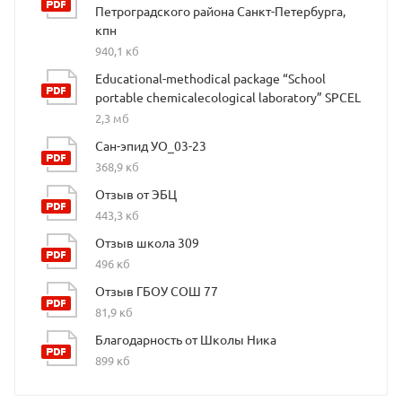
Петроградского района Санкт-Петербурга,
кпн
940,1 кб
Educational-methodical package “School
portable chemicalecological laboratory” SPCEL
2,3 мб
Сан-эпид УО_03-23
368,9 кб
Отзыв от ЭБЦ
443,3 кб
Отзыв школа 309
496 кб
Отзыв ГБОУ СОШ 77
81,9 кб
Благодарность от Школы Ника
899 кб