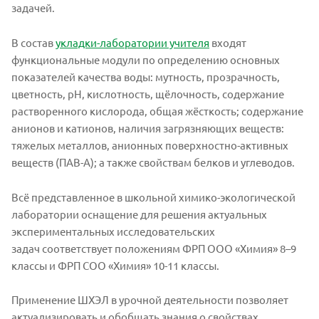
задачей.
В состав
укладки-лаборатории учителя
входят
функциональные модули по определению основных
показателей качества воды: мутность, прозрачность,
цветность, рН, кислотность, щёлочность, содержание
растворенного кислорода, общая жёсткость; содержание
анионов и катионов, наличия загрязняющих веществ:
тяжелых металлов, анионных поверхностно-активных
веществ (ПАВ-А); а также свойствам белков и углеводов.
Всё представленное в школьной химико-экологической
лаборатории оснащение для решения актуальных
экспериментальных исследовательских
задач соответствует положениям ФРП ООО «Химия» 8–9
классы и ФРП СОО «Химия» 10-11 классы.
Применение ШХЭЛ в урочной деятельности позволяет
актуализировать и обобщать знания о свойствах