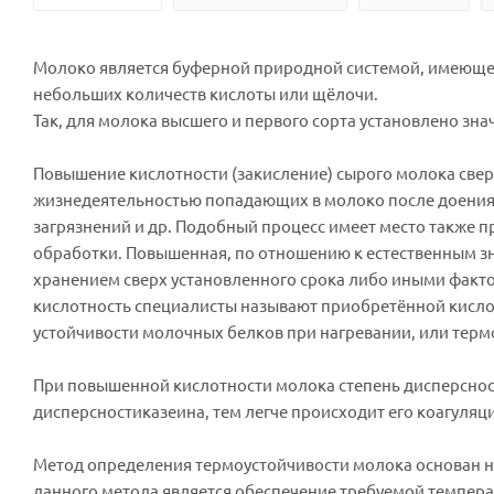
Молоко является буферной природной системой, имеюще
небольших количеств кислоты или щёлочи.
Так, для молока высшего и первого сорта установлено знач
Повышение кислотности (закисление) сырого молока свер
жизнедеятельностью попадающих в молоко после доения 
загрязнений и др. Подобный процесс имеет место также 
обработки. Повышенная, по отношению к естественным зн
хранением сверх установленного срока либо иными фактор
кислотность специалисты называют приобретённой кисл
устойчивости молочных белков при нагревании, или термо
При повышенной кислотности молока степень дисперсности
дисперсностиказеина, тем легче происходит его коагуляц
Метод определения термоустойчивости молока основан на
данного метода является обеспечение требуемой темпера