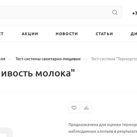
+7
СТ
АКЦИИ
НОВОСТИ
СТАТЬИ
Д
—
—
оля
Тест-системы санитарно-пищевые
Тест-система "Термоуст
чивость молока"
Предназначена для оценки термоус
наблюдаемых хлопьев в результат