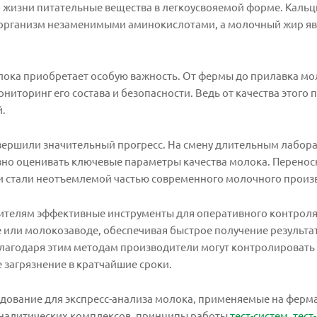
 жизни питательные вещества в легкоусвояемой форме. Каль
 организм незаменимыми аминокислотами, а молочный жир яв
лока приобретает особую важность. От фермы до прилавка м
иторинг его состава и безопасности. Ведь от качества этого п
й.
овершили значительный прогресс. На смену длительным лабо
но оценивать ключевые параметры качества молока. Перенос
и стали неотъемлемой частью современного молочного произ
телям эффективные инструменты для оперативного контроля 
 или молокозаводе, обеспечивая быстрое получение результа
лагодаря этим методам производители могут контролировать 
загрязнение в кратчайшие сроки.
дование для экспресс-анализа молока, применяемые на ферм
налитических комплексов, принципы работы
тест-систем
,
тест