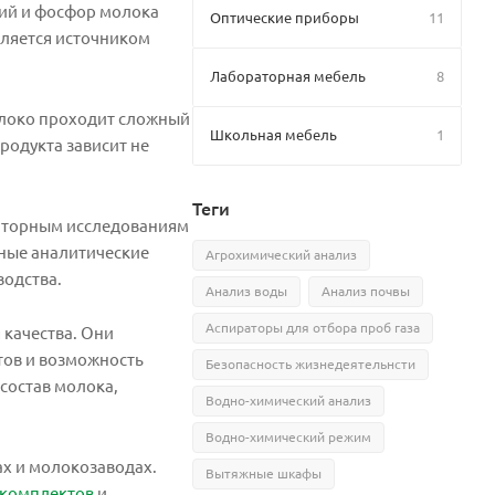
ций и фосфор молока
Оптические приборы
11
ляется источником
Лабораторная мебель
8
олоко проходит сложный
Школьная мебель
1
родукта зависит не
Теги
раторным исследованиям
ные аналитические
Агрохимический анализ
водства.
Анализ воды
Анализ почвы
Аспираторы для отбора проб газа
качества. Они
тов и возможность
Безопасность жизнедеятельнсти
состав молока,
Водно-химический анализ
Водно-химический режим
ах и молокозаводах.
Вытяжные шкафы
-комплектов
и