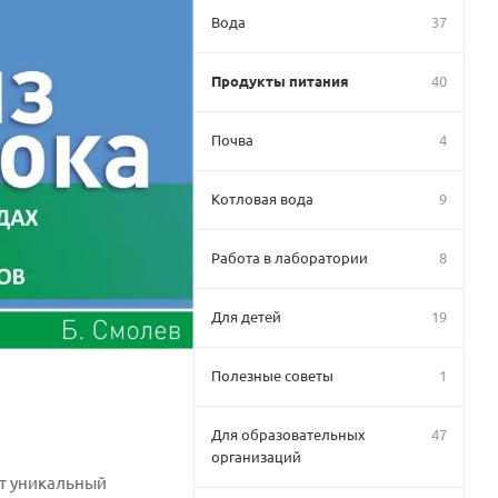
Вода
37
Продукты питания
40
Почва
4
Котловая вода
9
Работа в лаборатории
8
Для детей
19
Полезные советы
1
Для образовательных
47
организаций
от уникальный