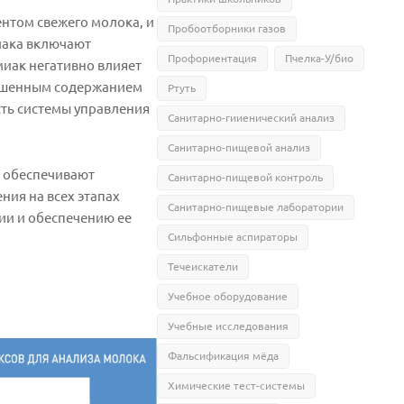
ентом свежего молока, и
Пробоотборники газов
иака включают
Профориентация
Пчелка-У/био
иак негативно влияет
овышенным содержанием
Ртуть
сть системы управления
Санитарно-гииенический анализ
Санитарно-пищевой анализ
а обеспечивают
Санитарно-пищевой контроль
ния на всех этапах
Санитарно-пищевые лаборатории
ии и обеспечению ее
Сильфонные аспираторы
Течеискатели
Учебное оборудование
Учебные исследования
Фальсификация мёда
Химические тест-системы