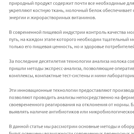
природный продукт содержит почти все необходимые для
укрепляют костную ткань, молочный белок обеспечивает
энергии и жирорастворимых витаминов.
В современной пищевой индустрии контроль качества мо
путь, на каждом этапе которого необходим тщательный мон
только его пищевая ценность, но и здоровье потребителе
За последние десятилетия технологии анализа молока с
пришли методы экспресс-анализа, позволяющие оператив
комплексы, компактные тест-системы и мини-лаборатори
Эти инновационные технологии предоставляют производи
позволяют проводить анализы непосредственно на ферме
своевременного реагирования на отклонения от нормы. Б
выявлять наличие антибиотиков или микробиологическое 
В данной статье мы рассмотрим основные методы и обору
Будут освещены возможности современных переносных а