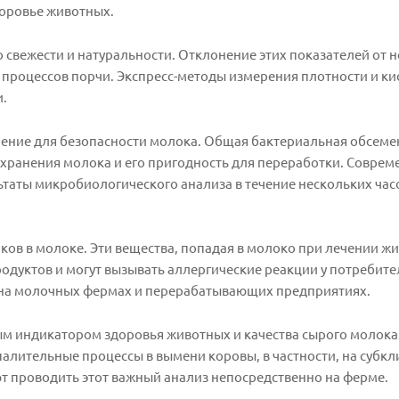
доровье животных.
о свежести и натуральности. Отклонение этих показателей от
 процессов порчи. Экспресс-методы измерения плотности и к
и.
ение для безопасности молока. Общая бактериальная обсеме
ранения молока и его пригодность для переработки. Соврем
таты микробиологического анализа в течение нескольких часо
ов в молоке. Эти вещества, попадая в молоко при лечении ж
дуктов и могут вызывать аллергические реакции у потребител
 на молочных фермах и перерабатывающих предприятиях.
ным индикатором здоровья животных и качества сырого молок
алительные процессы в вымени коровы, в частности, на субкл
т проводить этот важный анализ непосредственно на ферме.