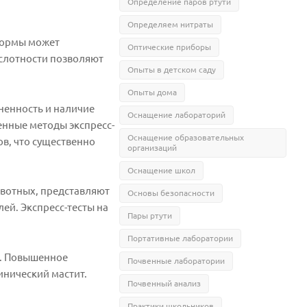
Определение паров ртути
Определяем нитраты
 нормы может
Оптические приборы
ислотности позволяют
Опыты в детском саду
Опыты дома
ненность и наличие
Оснащение лабораторий
енные методы экспресс-
Оснащение образовательных
в, что существенно
организаций
Оснащение школ
ивотных, представляют
Основы безопасности
ей. Экспресс-тесты на
Пары ртути
Портативные лаборатории
а. Повышенное
Почвенные лаборатории
инический мастит.
Почвенный анализ
Практики школьников