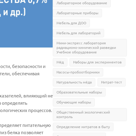
Лабораторное оборудование
Лабораторные приборы
Мебель для ДОО
Мебель для лабораторий
Мини-экспресс лаборатория
радиационо-химической разведки
Учебное оборудование
Мёд
Наборы для экспериментов
ости, безопасности и
Насосы-пробоотборники
тели, обеспечивая
Натуральность мёда
Нитрат-тест
Образовательные наборы
казателей, влияющий не
Обучающие наборы
ы определять
нологических процессов.
Общественный экологический
контроль
пределяет питательную
Определение нитратов в быту
лиз белка позволяет