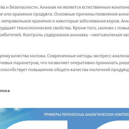
ва и безопасности. Аммиак не является естественным компон
тве или хранении продукта. Основные причины появления амм
 неправильное хранение и некоторые заболевания коров. Амм
 ухудшает технологические свойства. Кроме того, молоко с п
ребителей. Контроль содержания аммиака – неотъемлемая ча
оценку качества молока. Современные методы экспресс-анализ
чевых параметров, что позволяет оперативно принимать реше
ь, способствует повышению общего качества молочной продукц
лока