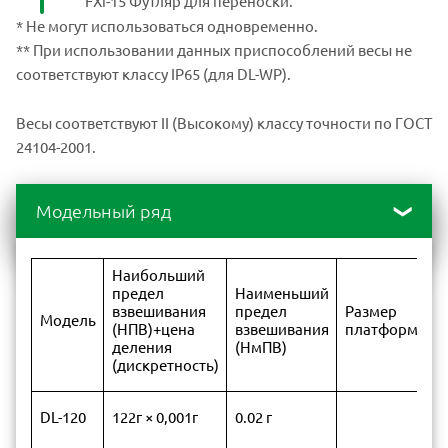
FXi-15 Футляр для переноски.
* Не могут использоваться одновременно.
** При использовании данных приспособлений весы не
соответствуют классу IP65 (для DL-WP).
Весы соответствуют II (Высокому) классу точности по ГОСТ
24104-2001.
Модельный ряд
Наибольший
предел
Наименьший
взвешивания
предел
Размер
Модель
(НПВ)+цена
взвешивания
платформы
деления
(НмПВ)
(дискретность)
DL-120
122г × 0,001г
0.02 г