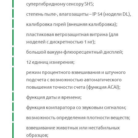
супергибридному сенсору SHS;
Цена
В ПРАЙСЕ
степень пыле-, влагозащиты – IP 54 (модели DL),
при отсутствии
калибровка гирей (внешняя калибровка);
Срок поставки
продукции на складах ‒
14 рабочих дней
пластиковая ветрозащитная витрина (для
моделей с дискретностью 1 мг);
Габаритные
размеры весов
193х262,5х84,5 мм
большой вакуум-флюоресцентный дисплей;
(ДхШхВ)
12 единиц измерения;
Габаритные
режим процентного взвешивания и штучного
размеры кейса
185х235х65 мм
подсчета с возможностью автоматического
(ДхШхВ)
повышения точности счета (функция ACAI);
Масса весов (без
функция даты и времени;
2,5 кг
батареек)
функция компаратора со звуковым сигналом;
возможность определения плотности веществ;
взвешивание животных или нестабильных
образцов;