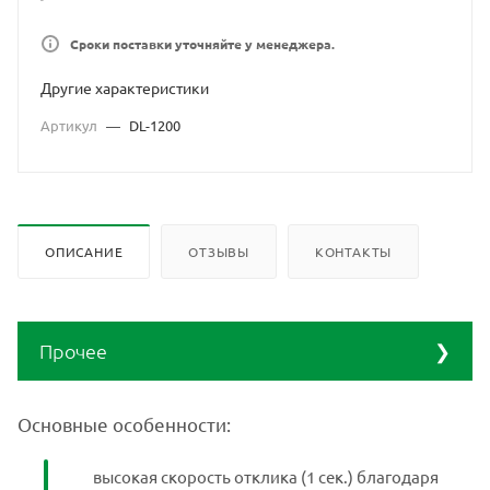
Сроки поставки уточняйте у менеджера.
Другие характеристики
Артикул
—
DL-1200
ОПИСАНИЕ
ОТЗЫВЫ
КОНТАКТЫ
Прочее
Лабораторные весы
Наименование
Основные особенности:
серии DL
Производство
Ю.Корея
высокая скорость отклика (1 сек.) благодаря