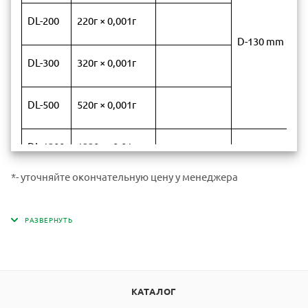
DL-200
220г × 0,001г
D-130 mm
DL-300
320г × 0,001г
DL-500
520г × 0,001г
DL-1200
1220г × 0,01г
*- уточняйте окончательную цену у менеджера
DL-2000
2200г × 0,01г
D-150 mm
DL-3000
3200г × 0,01г
DL-5000
5200г × 0,01г
КАТАЛОГ