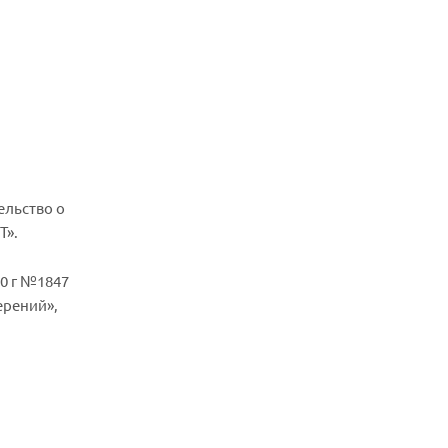
ельство о
Т».
0 г №1847
ерений»,