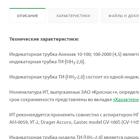
ОПИСАНИЕ
ХАРАКТЕРИСТИКИ
ФАЙЛЫ И ДОК
Технические характеристики:
Индикаторная трубка Аммиак 10-100; 100-2000 (4,5) являе
индикаторная трубка ТИ-[NH
-2,0].
3
Индикаторная трубка ТИ-[NH
-2,0] состоит из одной инди
3
Номенклатура ИТ, выпускаемых ЗАО «Крисмас+», опреде
срок сохраняемости представлены во вкладке
«Характери
ИТ рекомендуется применять совместно с аспиратором НП
АМ-0059, УГ-2, Drager Accuro, Gastec model GV-100S (GV-1
Индикаторная трубка модели ТИ-[NH
-2,0] является одно
3