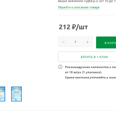
выше значений ПДКв.р.з. (от 10 до 
превышающих значения ПДКв.р.з. в 
Перейти к описанию товара
212
₽
/шт
В КОР
КУПИТЬ В 1 КЛИК
Рекомендуемое количество к по
от 10 штук (1 упаковка).
Сроки поставки уточняйте у мен