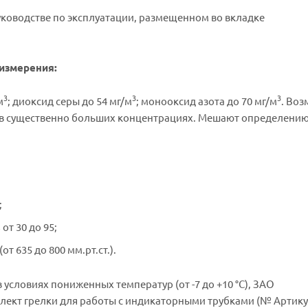
ководстве по эксплуатации, размещенном во вкладке
измерения:
3
3
3
м
; диоксид серы до 54 мг/м
; монооксид азота до 70 мг/м
. Во
о в существенно больших концентрациях. Мешают определени
;
т 30 до 95;
от 635 до 800 мм.рт.ст.).
словиях пониженных температур (от -7 до +10 °С), ЗАО
лект грелки для работы с индикаторными трубками (№ Артику