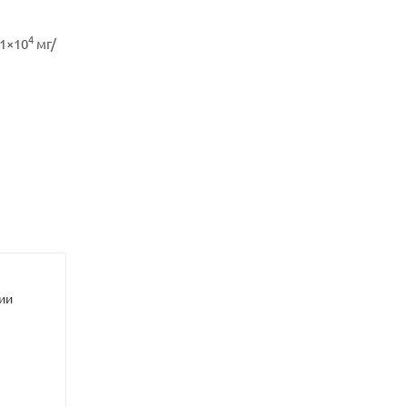
4
71×10
мг/
ии