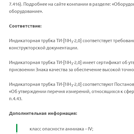
7.416). Подробнее на сайте компании в разделе: «Оборуд
оборудование».
Соответствие:
Индикаторная трубка ТИ-[NH
-2,0] соответствует требова
3
конструкторской документации.
Индикаторная трубка ТИ-[NH
-2,0] имеет сертификат об у
3
присвоении Знака качества за обеспечение высокой точн
Индикаторная трубка ТИ-[NH
-2,0] соответствуют Постан
3
«Об утверждении перечня измерений, относящихся к сфер
п.4.43.
Дополнительная информация:
класс опасности аммиака – IV;