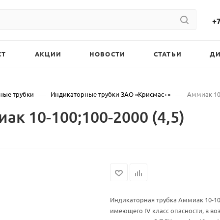
+7
СТ
АКЦИИ
НОВОСТИ
СТАТЬИ
Д
—
—
ные трубки
Индикаторные трубки ЗАО «Крисмас+»
Аммиак 10-
к 10-100;100-2000 (4,5)
Индикаторная трубка Аммиак 10-100
имеющего IV класс опасности, в во