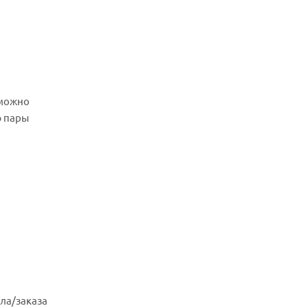
зможно
ю пары
ла/заказа