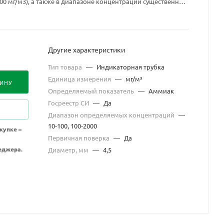
100 мг/м3), а также в диапазоне концентраций существенно
аварийных ситуациях (от 100 до 2000 мг/м3).
Другие характеристики
Тип товара
—
Индикаторная трубка
Единица измерения
—
мг/м³
ЗИНУ
Определяемый показатель
—
Аммиак
Госреестр СИ
—
Да
Диапазон определяемых концентраций
—
10-100, 100-2000
купке –
Первичная поверка
—
Да
еджера.
Диаметр, мм
—
4,5