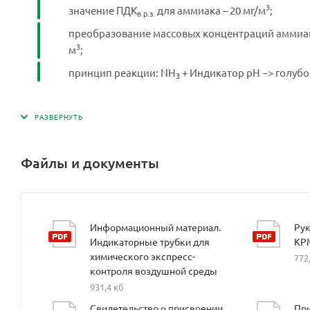
3
значение ПДК
для аммиака – 20 мг/м
;
в.р.з.
преобразование массовых концентраций аммиака в
3
м
;
принцип реакции: NH
+ Индикатор рН −> голубо
3
Файлы и документы
Информационный материал.
Рук
Индикаторные трубки для
КР
химического экспресс-
772
контроля воздушной среды
931,4 кб
Свидетельство о присвоении
При