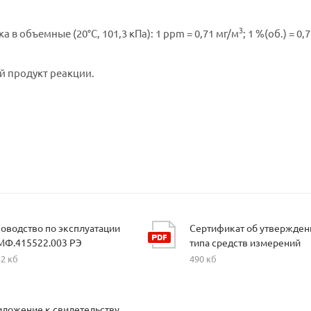
3
 объемные (20°C, 101,3 кПа): 1 ppm = 0,71 мг/м
; 1 %(об.) = 0,
й продукт реакции.
оводство по эксплуатации
Сертификат об утвержден
МФ.415522.003 РЭ
типа средств измерений
,2 кб
490 кб
ложение к свидетельству