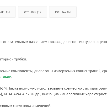
УМЕНТЫ
ОТЗЫВЫ (1)
КОНТАКТЫ
тся описательным названием товара, далее по тексту равноценн
каторной трубки.
ляемые компоненты, диапазоны измеряемых концентраций, ср
стики»
.
-3М. Также возможно использование совместно с аспираторам
10S), KITAGAWA АР-20 и др., имеющими аналогичные характерист
разовым средством измерений.