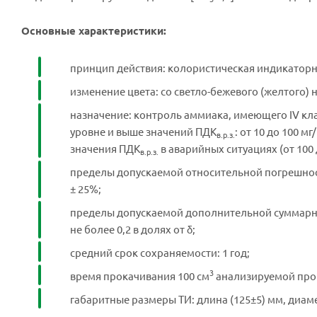
Основные характеристики:
принцип действия: колористическая индикаторн
изменение цвета: со светло-бежевого (желтого) н
назначение: контроль аммиака, имеющего IV кла
уровне и выше значений ПДК
: от 10 до 100 мг
в.р.з.
значения ПДК
в аварийных ситуациях (от 100 
в.р.з.
пределы допускаемой относительной погрешност
± 25%;
пределы допускаемой дополнительной суммарн
не более 0,2 в долях от δ;
средний срок сохраняемости: 1 год;
3
время прокачивания 100 см
анализируемой про
габаритные размеры ТИ: длина (125±5) мм, диамет