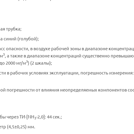
ая трубка;
а синий (голубой);
сс опасности, в воздухе рабочей зоны в диапазоне концентрац
3
/м
, а также в диапазоне концентраций существенно превыша
3
до 2000 мг/м
) (2 шкалы);
и в рабочих условиях эксплуатации, погрешность измерения:
ой погрешности от влияния неопределяемых компонентов со
бы через ТИ-[NH
-2,0]: 44 сек.;
3
р (4,5±0,25) мм.