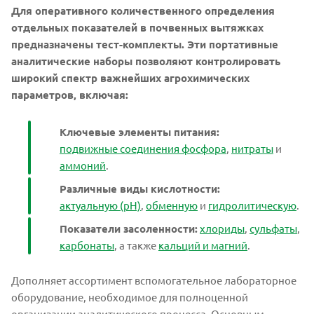
Для оперативного количественного определения
отдельных показателей в почвенных вытяжках
предназначены тест-комплекты. Эти портативные
аналитические наборы позволяют контролировать
широкий спектр важнейших агрохимических
параметров, включая:
Ключевые элементы питания:
подвижные соединения фосфора
,
нитраты
и
аммоний
.
Различные виды кислотности:
актуальную (pH)
,
обменную
и
гидролитическую
.
Показатели засоленности:
хлориды
,
сульфаты
,
карбонаты
, а также
кальций и магний
.
Дополняет ассортимент вспомогательное лабораторное
оборудование, необходимое для полноценной
организации аналитического процесса. Основным