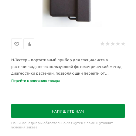
N-Тестер – портативный прибор для специалиста в
растениеводстве использующий фотометрический метод
диагностики растений, позволяющий перейти от
мониторинга к цифровому планированию в питании
Перейти к описанию товара
растений, освещённости, применения средств защиты
растений.
НАПИШИТЕ НАМ
Наши менеджеры обязательно свяжутся с вами и уточнят
условия заказа