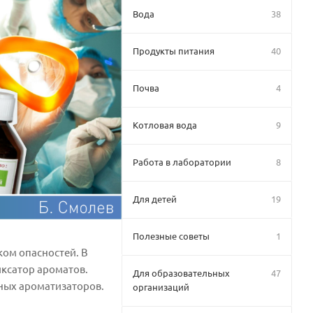
Вода
38
Продукты питания
40
Почва
4
Котловая вода
9
Работа в лаборатории
8
Для детей
19
Полезные советы
1
ком опасностей. В
иксатор ароматов.
Для образовательных
47
ьных ароматизаторов.
организаций