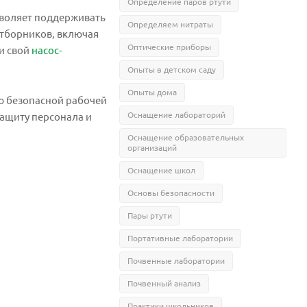
Определение паров ртути
зволяет поддерживать
Определяем нитраты
тборников, включая
Оптические приборы
и свой
насос-
Опыты в детском саду
Опыты дома
ию безопасной рабочей
Оснащение лабораторий
защиту персонала и
Оснащение образовательных
организаций
Оснащение школ
Основы безопасности
Пары ртути
Портативные лаборатории
Почвенные лаборатории
Почвенный анализ
Практики школьников