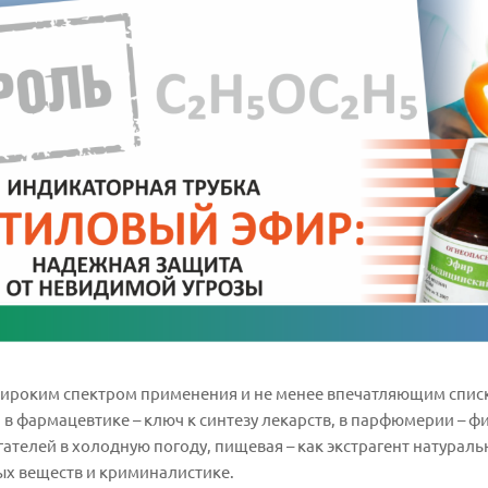
 широким спектром применения и не менее впечатляющим спис
в фармацевтике – ключ к синтезу лекарств, в парфюмерии – ф
гателей в холодную погоду, пищевая – как экстрагент натурал
ых веществ и криминалистике.