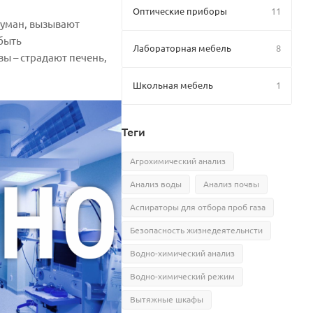
Оптические приборы
11
туман, вызывают
 быть
Лабораторная мебель
8
ы – страдают печень,
Школьная мебель
1
Теги
Агрохимический анализ
Анализ воды
Анализ почвы
Аспираторы для отбора проб газа
Безопасность жизнедеятельнсти
Водно-химический анализ
Водно-химический режим
Вытяжные шкафы