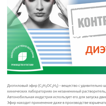
Диэтиловый эфир (C
H
OC
H
) – вещество с удивительно
2
5
2
5
химических лабораториях он незаменимый растворитель, 
Автомобильная индустрия использует его для запуска дви
Эфир находит применение даже в производстве взрывчат