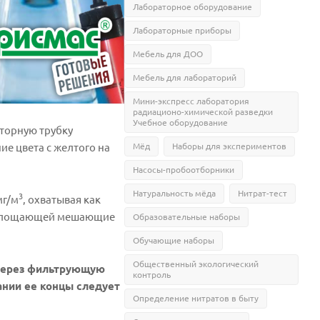
Лабораторное оборудование
Лабораторные приборы
Мебель для ДОО
Мебель для лабораторий
Мини-экспресс лаборатория
радиационо-химической разведки
Учебное оборудование
торную трубку
е цвета с желтого на
Мёд
Наборы для экспериментов
Насосы-пробоотборники
Натуральность мёда
Нитрат-тест
3
мг/м
, охватывая как
 поглощающей мешающие
Образовательные наборы
Обучающие наборы
Общественный экологический
 через фильтрующую
контроль
ании ее концы следует
Определение нитратов в быту