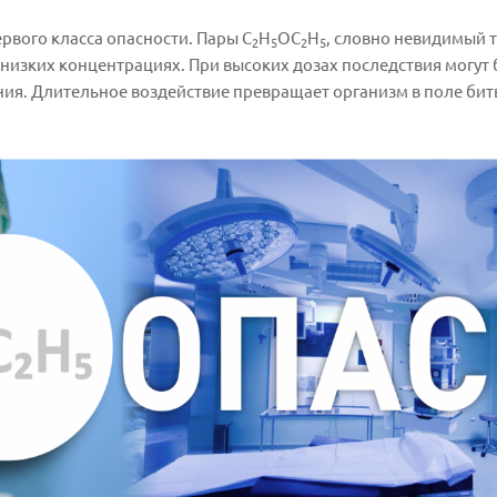
рвого класса опасности. Пары C
H
OC
H
, словно невидимый 
2
5
2
5
низких концентрациях. При высоких дозах последствия могут
ия. Длительное воздействие превращает организм в поле битв