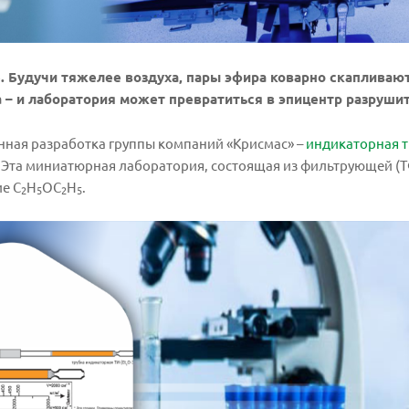
. Будучи тяжелее воздуха, пары эфира коварно скапливаю
 – и лаборатория может превратиться в эпицентр разруши
нная разработка группы компаний «Крисмас» –
индикаторная т
. Эта миниатюрная лаборатория, состоящая из фильтрующей (Т
ие C
H
OC
H
.
2
5
2
5