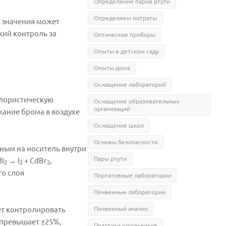
Определение паров ртути
Определяем нитраты
о значения может
кий контроль за
Оптические приборы
Опыты в детском саду
Опыты дома
Оснащение лабораторий
олористическую
Оснащение образовательных
организаций
жание брома в воздухе
Оснащение школ
Основы безопасности
нным на носитель внутри
Пары ртути
dI
→ I
+ CdBr
,
2
2
2
го слоя
Портативные лаборатории
Почвенные лаборатории
ет контролировать
Почвенный анализ
 превышает ±25%,
Практики школьников