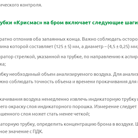
ического контроля.
убки «Крисмас» на бром включает следующие шаги
ратно отломив оба запаянных конца. Важно соблюдать осторо
а которой составляет (125 ± 5) мм, а диаметр – (4,5 ± 0,25) мм
ратор стрелкой, указанной на трубке, по направлению к аспир
ха;
бку необходимый объем анализируемого воздуха. Для анализа
. Важно соблюдать точность объема и времени прокачивания дл
ачивания воздуха немедленно извлечь индикаторную трубку и
го окраску слоя индикаторного порошка. Измерение следует 
ашенного слоя может стать менее четкой;
аторную трубку, определить концентрацию брома в воздухе. 
ное значение с ПДК.