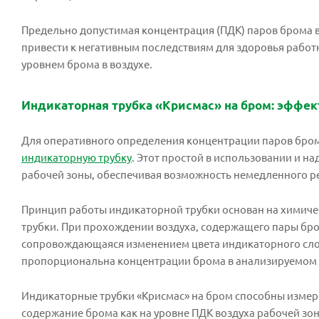
Предельно допустимая концентрация (ПДК) паров брома в 
привести к негативным последствиям для здоровья работ
уровнем брома в воздухе.
Индикаторная трубка «Крисмас» на бром: эффе
Для оперативного определения концентрации паров бром
индикаторную трубку
. Этот простой в использовании и н
рабочей зоны, обеспечивая возможность немедленного р
Принцип работы индикаторной трубки основан на химиче
трубки. При прохождении воздуха, содержащего пары бром
сопровождающаяся изменением цвета индикаторного слоя 
пропорциональна концентрации брома в анализируемом 
Индикаторные трубки «Крисмас» на бром способны измерят
содержание брома как на уровне ПДК воздуха рабочей зон