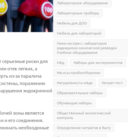
Лабораторное оборудование
Лабораторные приборы
Мебель для ДОО
Мебель для лабораторий
Мини-экспресс лаборатория
радиационо-химической разведки
Учебное оборудование
т серьезные риски для
Мёд
Наборы для экспериментов
н отек легких, а
Насосы-пробоотборники
рть из-за паралича
 системы, поражению
Натуральность мёда
Нитрат-тест
 нарушения эндокринной
Образовательные наборы
Обучающие наборы
бочей зоны является
Общественный экологический
контроль
м и его соединения.
ринимать необходимые
Определение нитратов в быту