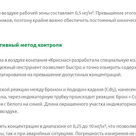
воздухе рабочей зоны составляет 0,5 мг/м³. Превышение этог
ников, поэтому крайне важно обеспечить постоянный химичес
ктивный метод контроля
а в воздухе компания «Крисмас» разработала специальную к
адежный инструмент позволяет быстро и точно измерить содер
еагирования на превышение допустимых концентраций.
ской реакции между бромом и йодидом кадмия (CdI
), нанесе
2
а, через индикаторную трубку происходит реакция: бром + C
с белого на синий. Длина окрашенного участка индикаторно
воздухе.
ь концентрации в диапазоне от 0,25 до 10 мг/м³, что позволя
ы, так и при аварийных ситуациях. Погрешность измерения не