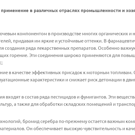
 применение в различных отраслях промышленности и хоз
ючевым компонентом в производстве многих органических и 
телей, придавая им яркие и устойчивые оттенки. В фармацевти
я создания ряда лекарственных препаратов. Особенно важную
ющих горение. Эти соединения широко применяются для повыш
с;
ие в качестве эффективных присадок к моторным топливам.
плуатационные характеристики и снижает риск детонации в дви
входят в состав ряда пестицидов и фумигантов. Эти веществ
льтур, а также для обработки складских помещений и трансп
ехнологий, бромид серебра по-прежнему остается важным ко
атериалов. Он обеспечивает высокую чувствительность и кач