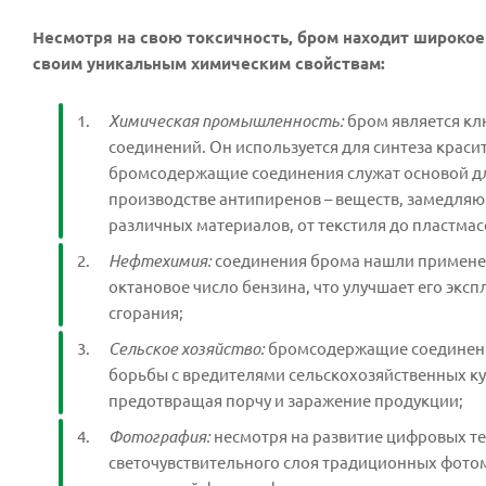
Несмотря на свою токсичность, бром находит широкое
своим уникальным химическим свойствам:
Химическая промышленность:
бром является кл
соединений. Он используется для синтеза краси
бромсодержащие соединения служат основой дл
производстве антипиренов – веществ, замедля
различных материалов, от текстиля до пластмас
Нефтехимия:
соединения брома нашли применен
октановое число бензина, что улучшает его экс
сгорания;
Сельское хозяйство:
бромсодержащие соединения 
борьбы с вредителями сельскохозяйственных ку
предотвращая порчу и заражение продукции;
Фотография:
несмотря на развитие цифровых т
светочувствительного слоя традиционных фотом