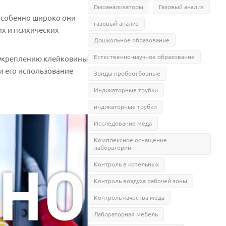
Газоанализаторы
Газовый анализ
 Особенно широко они
газовый анализ
х и психических
Дошкольное образование
Естественно-научное образование
т укреплению клейковины
и его использование
Зонды пробоотборные
Индикаторные трубки
индикаторные трубки
Исследование мёда
Комплексное оснащение
лабораторий
Контроль в котельных
Контроль воздуха рабочей зоны
Контроль качества мёда
Лабораторная мебель