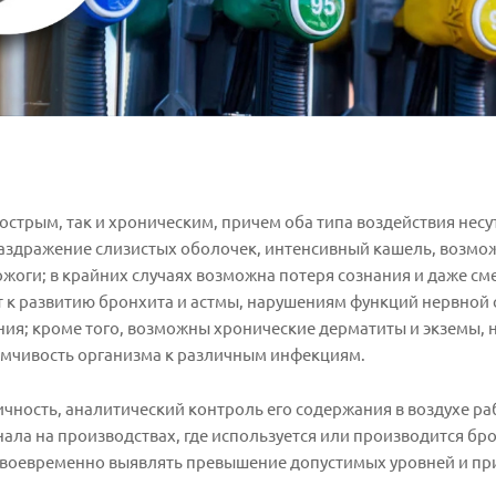
острым, так и хроническим, причем оба типа воздействия несу
аздражение слизистых оболочек, интенсивный кашель, возможе
оги; в крайних случаях возможна потеря сознания и даже сме
т к развитию бронхита и астмы, нарушениям функций нервной
ния; кроме того, возможны хронические дерматиты и экземы,
имчивость организма к различным инфекциям.
чность, аналитический контроль его содержания в воздухе ра
ла на производствах, где используется или производится бро
своевременно выявлять превышение допустимых уровней и п