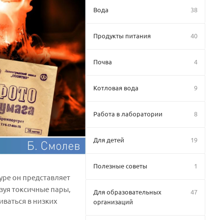
Вода
38
Продукты питания
40
Почва
4
Котловая вода
9
Работа в лаборатории
8
Для детей
19
Полезные советы
1
уре он представляет
зуя токсичные пары,
Для образовательных
47
иваться в низких
организаций