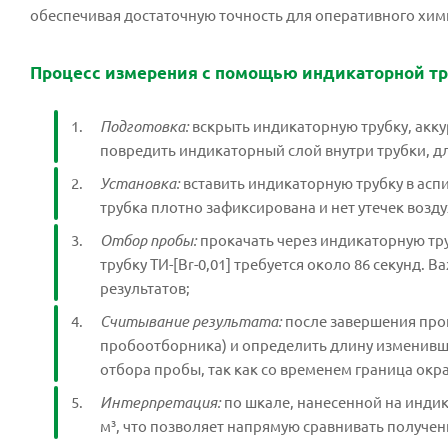
обеспечивая достаточную точность для оперативного хим
Процесс измерения с помощью индикаторной тр
Подготовка:
вскрыть индикаторную трубку, акку
повредить индикаторный слой внутри трубки, длин
Установка:
вставить индикаторную трубку в аспи
трубка плотно зафиксирована и нет утечек возду
Отбор пробы:
прокачать через индикаторную тру
трубку ТИ-[Вr-0,01] требуется около 86 секунд
результатов;
Считывание результата:
после завершения прок
пробоотборника) и определить длину изменивше
отбора пробы, так как со временем граница окр
Интерпретация:
по шкале, нанесенной на индик
м³, что позволяет напрямую сравнивать получен