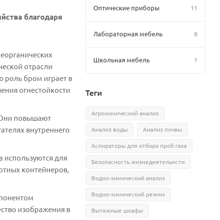
Оптические приборы
11
яйства благодаря
Лабораторная мебель
8
неорганических
Школьная мебель
1
ческой отрасли
 роль бром играет в
ения огнестойкости
Теги
Агрохимический анализ
 Они повышают
гателях внутреннего
Анализ воды
Анализ почвы
Аспираторы для отбора проб газа
а используются для
Безопасность жизнедеятельнсти
ортных контейнеров,
Водно-химический анализ
Водно-химический режим
мпонентом
ество изображения в
Вытяжные шкафы