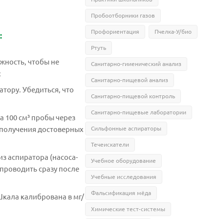
Пробоотборники газов
Профориентация
Пчелка-У/био
:
Ртуть
жность, чтобы не
Санитарно-гииенический анализ
;
Санитарно-пищевой анализ
атору. Убедиться, что
Санитарно-пищевой контроль
Санитарно-пищевые лаборатории
 100 см³ пробы через
я получения достоверных
Сильфонные аспираторы
Течеискатели
з аспиратора (насоса-
Учебное оборудование
проводить сразу после
Учебные исследования
Фальсификация мёда
Шкала калибрована в мг/
Химические тест-системы