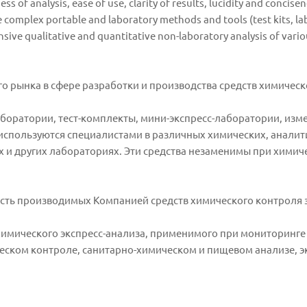
f analysis, ease of use, clarity of results, lucidity and concisen
complex portable and laboratory methods and tools (test kits, lab 
ive qualitative and quantitative non-laboratory analysis of vario
о рынка в сфере разработки и производства средств химическ
оратории, тест-комплекты, мини-экспресс-лаборатории, изм
 используются специалистами в различных химических, аналит
х и других лабораториях. Эти средства незаменимы при химич
сть производимых Компанией средств химического контроля з
 химического экспресс-анализа, применимого при мониторинг
ческом контроле, санитарно-химическом и пищевом анализе, э