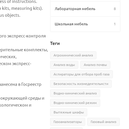
ess of instructions.
kits, measuring kits).
Лабораторная мебель
8
us objects.
Школьная мебель
1
ого экспресс-контроля
Теги
ерительные комплекты,
Агрохимический анализ
ических,
еском экспресс-
Анализ воды
Анализ почвы
Аспираторы для отбора проб газа
Безопасность жизнедеятельнсти
анесена в Госреестр
Водно-химический анализ
е окружающей среды и
Водно-химический режим
кологическом и
Вытяжные шкафы
Газоанализаторы
Газовый анализ