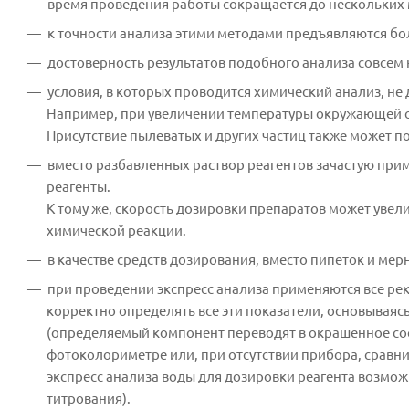
время проведения работы сокращается до нескольких 
к точности анализа этими методами предъявляются бо
достоверность результатов подобного анализа совсем 
условия, в которых проводится химический анализ, не
Например, при увеличении температуры окружающей с
Присутствие пылеватых и других частиц также может по
вместо разбавленных раствор реагентов зачастую пр
реагенты.
К тому же, скорость дозировки препаратов может увел
химической реакции.
в качестве средств дозирования, вместо пипеток и ме
при проведении экспресс анализа применяются все р
корректно определять все эти показатели, основываяс
(определяемый компонент переводят в окрашенное сос
фотоколориметре или, при отсутствии прибора, сравн
экспресс анализа воды для дозировки реагента возмо
титрования).