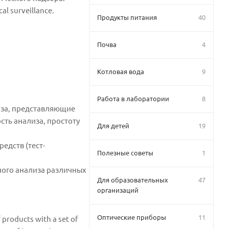
cal surveillance.
Продукты питания
40
Почва
4
Котловая вода
9
Работа в лаборатории
8
иза, представляющие
ть анализа, простоту
Для детей
19
едств (тест-
Полезные советы
1
ного анализа различных
Для образовательных
47
организаций
Оптические приборы
11
 products with a set of