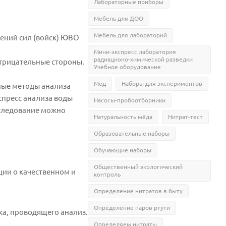
Лабораторные приборы
Мебель для ДОО
Мебель для лабораторий
чений сил (войск) ЮВО
Мини-экспресс лаборатория
радиационо-химической разведки
отрицательные стороны.
Учебное оборудование
Мёд
Наборы для экспериментов
ные методы анализа
спресс анализа воды
Насосы-пробоотборники
сследование можно
Натуральность мёда
Нитрат-тест
Образовательные наборы
Обучающие наборы
Общественный экологический
ции о качественном и
контроль
Определение нитратов в быту
Определение паров ртути
ка, проводящего анализ.
Определяем нитраты