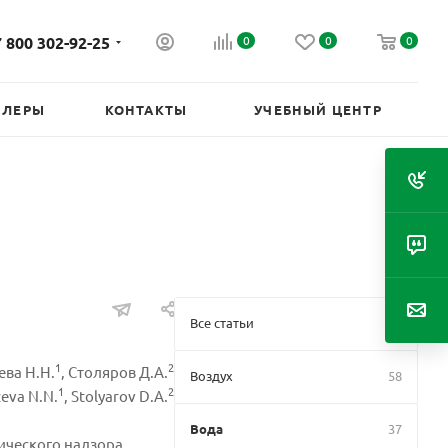
 800 302-92-25
0
0
0
ИЛЕРЫ
КОНТАКТЫ
УЧЕБНЫЙ ЦЕНТР
Все статьи
1
2
ева Н.Н.
, Столяров Д.А.
Воздух
58
1
2
zeva N.N.
, Stolyarov D.A.
Вода
37
ического надзора.