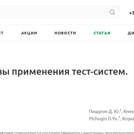
+7
СТ
АКЦИИ
НОВОСТИ
СТАТЬИ
Д
ы применения тест-систем.
1
Пищугин Д. Ю.
, Княз
1
Pichugin D.Yu.
, Knya
актике специалиста государственного санитарно-эпидемиолог