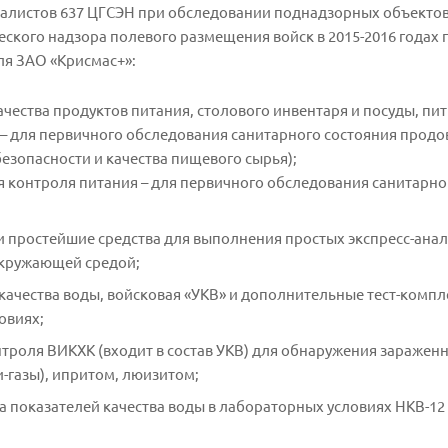
алистов 637 ЦГСЭН при обследовании поднадзорных объектов
ского надзора полевого размещения войск в 2015-2016 годах
я ЗАО «Крисмас+»:
ачества продуктов питания, столового инвентаря и посуды, пи
– для первичного обследования санитарного состояния продо
езопасности и качества пищевого сырья);
я контроля питания – для первичного обследования санитарно
 и простейшие средства для выполнения простых экспресс-анал
окружающей средой;
ачества воды, войсковая «УКВ» и дополнительные тест-компл
овиях;
роля ВИКХК (входит в состав УКВ) для обнаружения зараженн
-газы), ипритом, люизитом;
а показателей качества воды в лабораторных условиях НКВ-12