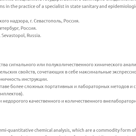
 in the practice of a specialist in state sanitary and epidemiologi
го надзора, г. Севастополь, Россия.
етербург, Россия.
, Sevastopol, Russia.
дства сигнального или полуколичественного химического анал
льских свойств, сочетающих в себе максимальные экспресснос
оничность инструкции.
ставе более сложных портативных и лабораторных методов и ср
мплектов).
и недорогого качественного и количественного внелаборатор
semi-quantitative chemical analysis, which are a commodity form of