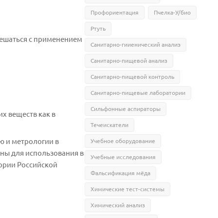
Профориентация
Пчелка-У/био
Ртуть
решаться с применением
Санитарно-гииенический анализ
Санитарно-пищевой анализ
Санитарно-пищевой контроль
Санитарно-пищевые лаборатории
Сильфонные аспираторы
х веществ как в
Течеискатели
ю и метрологии в
Учебное оборудование
ны для использования в
Учебные исследования
тории Российской
Фальсификация мёда
Химические тест-системы
Химический анализ