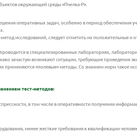
объектов окружающей среды «Пчелка-Р».
ешения оперативных задач, особенно в период обеспечения у
х.
с-метод исследований, следует отметить их положительные и 
о проводится в специализированных лабораториях, лаборатор
днако зачастую возникают ситуации, требующие проведения эк
аях применяются «полевые» методы. Со знанием норм такое и
менением тест-методов:
кспрессности, в том числе в оперативности получения информа
рудования, менее жесткие требования к квалификации челове