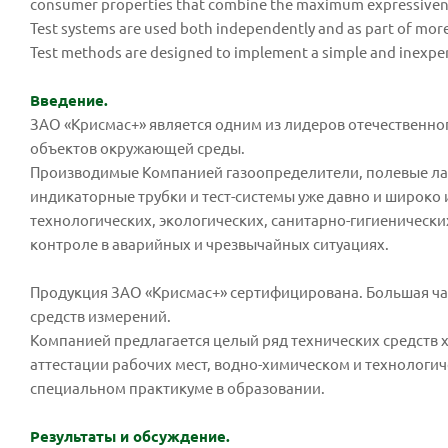
consumer properties that combine the maximum expressiveness o
Test systems are used both independently and as part of more 
Test methods are designed to implement a simple and inexpens
Введение.
ЗАО «Крисмас+» является одним из лидеров отечественног
объектов окружающей среды.
Производимые Компанией газоопределители, полевые лаб
индикаторные трубки и тест-системы уже давно и широко
технологических, экологических, санитарно-гигиенически
контроле в аварийных и чрезвычайных ситуациях.
Продукция ЗАО «Крисмас+» сертифицирована. Большая ча
средств измерений.
Компанией предлагается целый ряд технических средств
аттестации рабочих мест, водно-химическом и технологи
специальном практикуме в образовании.
Результаты и обсуждение.