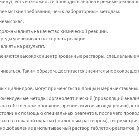
минут, есть возможности проводить анализ в режиме реальног
лее мягкие требования, чем к лабораторным методам.
невысокая.
 должны влиять на качество химической реакции.
реды увеличивается скорость реакции.
влиять на результат.
именяются высококонцентрированные растворы, специальные 
ичиваться. Таким образом, достигается значительное сокраще
рных цилиндров, могут применяться шприцы и мерные стаканы.
екомендуемые методы: органолептический (проводящий анализ
ь на собственном обонянии, зрении, вкусовых ощущениях), к
тояние с помощью специальных реагентов, после чего провод
ивают со шкалой окраски (эталонным раствором), титриметри
жно добавление в испытываемый раствор таблеток-реагентов, 