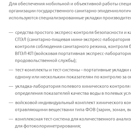
Для обеспечения мобильной и объективной работы специ
организации государственного санитарно-эпидемиологиче
используются специализированные укладки производител
средства простого экспресс-контроля безопасности и к
СПЭЛ (санитарно-пищевая мини-экспресс-лаборатория 
контроля соблюдения санитарного режима, контроля б
ВПЭЛ-КП (войсковая портативная экспресс-лаборатори
продовольственной службы);
тест-комплекты и тест-системы – портативные укладки
одному или нескольким показателям по контролю за 
укладка-лаборатория полевого химического контроля к
определения показателей качества воды в полевых усл
войсковой индивидуальный комплект химического конт
отравляющими веществами типа ФОВ (зарин, зоман, ви
комплексная тест-система для количественного анализ
для фотоколориметрирования;