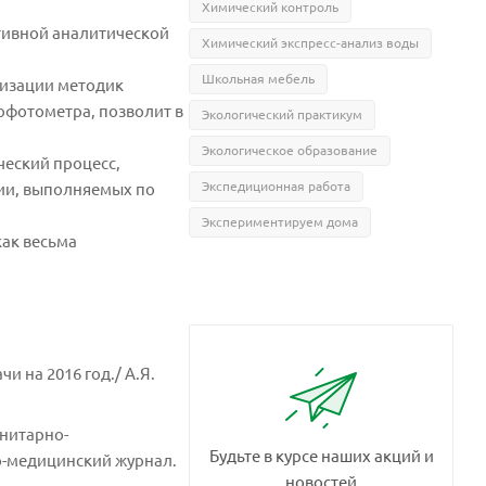
Химический контроль
тивной аналитической
Химический экспресс-анализ воды
Школьная мебель
лизации методик
офотометра, позволит в
Экологический практикум
Экологическое образование
ческий процесс,
Экспедиционная работа
ии, выполняемых по
Экспериментируем дома
как весьма
 на 2016 год./ А.Я.
анитарно-
Будьте в курсе наших акций и
но-медицинский журнал.
новостей