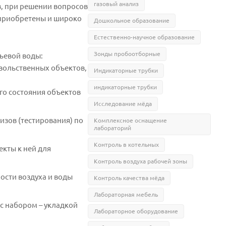
газовый анализ
, при решении вопросов
 приобретены и широко
Дошкольное образование
Естественно-научное образование
Зонды пробоотборные
тьевой воды:
вольственных объектов,
Индикаторные трубки
индикаторные трубки
го состояния объектов
Исследование мёда
изов (тестирования) по
Комплексное оснащение
лабораторий
Контроль в котельных
екты к ней для
Контроль воздуха рабочей зоны
ости воздуха и воды
Контроль качества мёда
Лабораторная мебель
 с набором – укладкой
Лабораторное оборудование