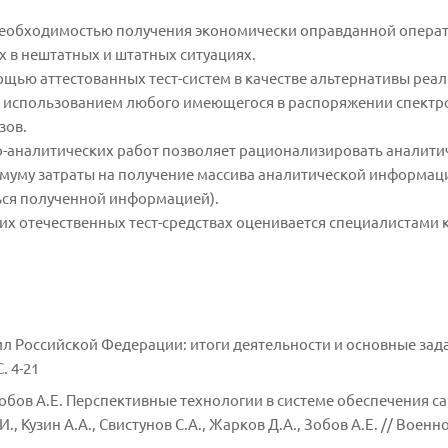
 необходимостью получения экономически оправданной опера
х в нештатных и штатных ситуациях.
щью аттестованных тест-систем в качестве альтернативы реа
 с использованием любого имеющегося в распоряжении спектр
зов.
-аналитических работ позволяет рационализировать аналити
муму затраты на получение массива аналитической информац
ться полученной информацией).
их отечественных тест-средствах оценивается специалистами 
Российской Федерации: итоги деятельности и основные задачи
. 4-21
, Зобов А.Е. Перспективные технологии в системе обеспечения с
, Кузин А.А., Свистунов С.А., Жарков Д.А., Зобов А.Е. // Воен