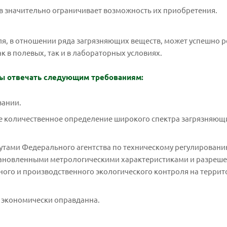
ов значительно ограничивает возможность их приобретения.
ля, в отношении ряда загрязняющих веществ, может успешно 
к в полевых, так и в лабораторных условиях.
ны отвечать следующим требованиям:
вании.
ое количественное определение широкого спектра загрязняющи
утами Федерального агентства по техническому регулировани
становленными метрологическими характеристиками и разреше
нного и производственного экологического контроля на терри
 экономически оправданна.