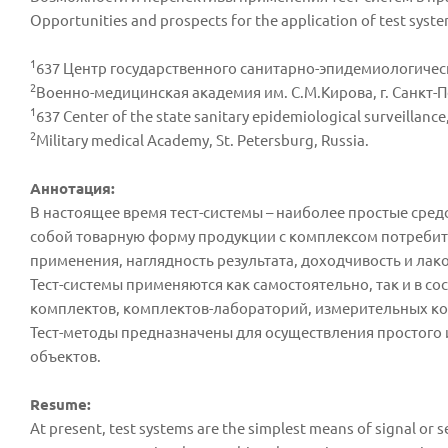
Opportunities and prospects for the application of test systems
1
637 Центр государственного санитарно-эпидемиологическо
2
Военно-медицинская академия им. С.М.Кирова, г. Санкт-П
1
637 Center of the state sanitary epidemiological surveillance
2
Military medical Academy, St. Petersburg, Russia.
Аннотация:
В настоящее время тест-системы – наиболее простые сре
собой товарную форму продукции с комплексом потребите
применения, наглядность результата, доходчивость и лак
Тест-системы применяются как самостоятельно, так и в со
комплектов, комплектов-лабораторий, измерительных ко
Тест-методы предназначены для осуществления простого 
объектов.
Resume:
At present, test systems are the simplest means of signal or 