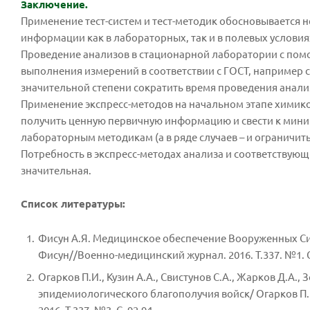
Заключение.
Применение тест-систем и тест-методик обосновывается
информации как в лабораторных, так и в полевых условия
Проведение анализов в стационарной лаборатории с помо
выполнения измерений в соответствии с ГОСТ, например
значительной степени сократить время проведения анали
Применение экспресс-методов на начальном этапе химико
получить ценную первичную информацию и свести к мини
лабораторным методикам (а в ряде случаев – и ограничи
Потребность в экспресс-методах анализа и соответствующ
значительная.
Список литературы:
Фисун А.Я. Медицинское обеспечение Вооруженных Сил 
Фисун//Военно-медицинский журнал. 2016. Т.337. №1. С
Огарков П.И., Кузин А.А., Свистунов С.А., Жарков Д.А.
эпидемиологического благополучия войск/ Огарков П.И.
2016. Т.337. №3. С. 92-94