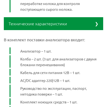
переработке молока для контроля
поступающего сырого молока.
Технические характеристики
Диапазон показаний
В комплект поставки анализатора входит:
концентрации
от 90 до 1500 тыс.
соматических клеток
в 1 см³ молока
Анализатор – 1 шт.
Диапазон измерений
Колба – 2 шт. (3 шт. для анализаторов с двумя
времени вытекания
от 8,0 до 58,0 сек.
блоками перемешивания)
смеси молока
Кабель для сети питания 12В – 1 шт.
Условная вязкость
АС/DC адаптер 220|12В – 1 шт.
(время вытекания) 15
8,3 сек. (с учетом
см³
пределов
Руководство по эксплуатации, паспорт,
дистиллированной
допускаемой
методика поверки – 1 шт.
воды, подкрашенной
погрешности)
черной тушью
Комплект моющих средств – 1 шт.