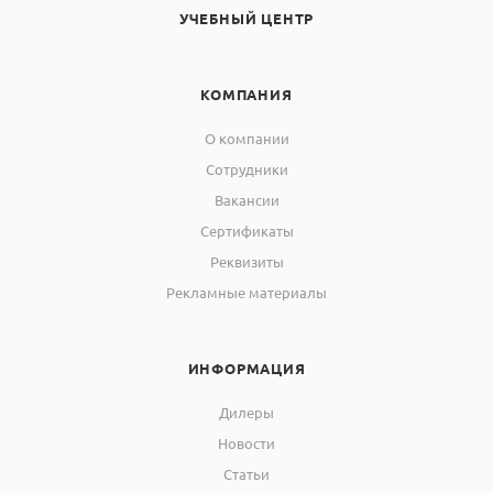
более
УЧЕБНЫЙ ЦЕНТР
Габаритные
размеры, в
КОМПАНИЯ
зависимости от
250 X 480 X 350 мм
модификации, не
более
О компании
Сотрудники
Масса анализатора, в
Вакансии
зависимости от
4,5 кг.
модификации, не
Сертификаты
более
Реквизиты
Рекламные материалы
ИНФОРМАЦИЯ
Дилеры
Новости
Статьи