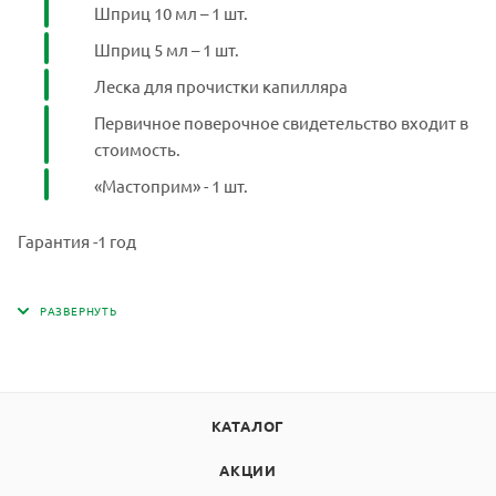
Пределы
Шприц 10 мл – 1 шт.
допускаемой
погрешности,
Шприц 5 мл – 1 шт.
приведённой к
Леска для прочистки капилляра
верхнему пределу
± 2%
диапазона
Первичное поверочное свидетельство входит в
измерений времени
вытекания смеси
стоимость.
молока, %
«Мастоприм» - 1 шт.
Длина капилляра
(1,0 ± 0,05) мм
рабочего сосуда
Гарантия -1 год
Диаметр капилляра
(1,5 ± 0,05) мм
рабочего сосуда
Объем пробы
10 см³
молока
Питание анализатора
220 В, 50 Гц.
КАТАЛОГ
Продолжительность
АКЦИИ
одного анализа не
2 мин.