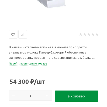
В нашем интернет-магазине вы можете приобрести
анализатор молока Клевер-2 который обеспечивает
экспресс-оценку процентного содержания жира, белка,
сухого обезжиренного молочного остатка (СОМО) и
Перейти к описанию товара
плотности в одной пробе свежего цельного,
консервированного молока или сливок.
54 300
₽
/шт
В КОРЗИНУ