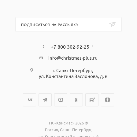
Относительная
при 35ºС до
%
влажность воздуха
80
Атмосферное
84...106
кПа
ПОДПИСАТЬСЯ НА РАССЫЛКУ
давление
Температура
5...35
°С
+7 800 302-92-25
Напряжение питания
info@christmas-plus.ru
— Источника
10...15
В
г. Санкт-Петербург,
постоянного тока
ул. Константина Заслонова, д. 6
— Сети частотой 50Гц
187...242
В
Дисплей
— Тип
цифровой
ГК «Крисмас» 2026 ©
— Отображение
поочерёдно
Россия, Санкт-Петербург,
параметров
ул. Константина Заслонова, д. 6