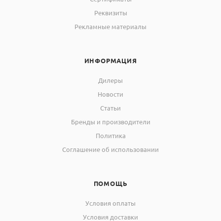
Погрешность измерения
Реквизиты
Рекламные материалы
— Массовой доли
±0,06
%
жира
ИНФОРМАЦИЯ
— Массовой доли
±0,15
%
белка
Дилеры
— Массовой доли
Новости
±0,15
%
СОМО
Статьи
Бренды и производители
— Плотности
±0,3
кг/м³
Политика
— Массовой доли
±1
%
Соглашение об использовании
добавленной воды
— Температуры
±0,5
°С
ПОМОЩЬ
Температура
+10...+35
°С
Условия оплаты
окружающей среды
Условия доставки