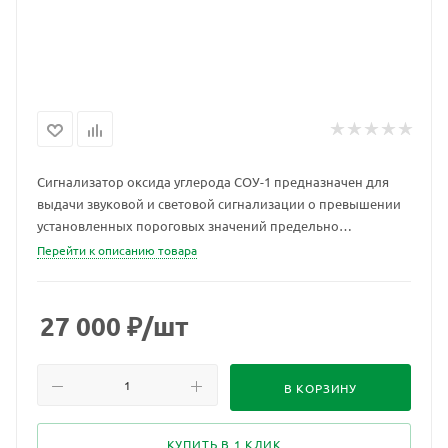
Сигнализатор оксида углерода СОУ-1 предназначен для
выдачи звуковой и световой сигнализации о превышении
установленных пороговых значений предельно
допустимой концентрации угарного газа в воздухе рабочих
Перейти к описанию товара
и жилых помещений.
27 000
₽
/шт
В КОРЗИНУ
КУПИТЬ В 1 КЛИК