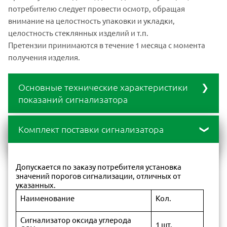
потребителю следует провести осмотр, обращая
внимание на целостность упаковки и укладки,
целостность стеклянных изделий и т.п.
Претензии принимаются в течение 1 месяца с момента
получения изделия.
Основные технические характеристики
показаний сигнализатора
Основные
Комплект поставки сигнализатора
технические
характеристики:
Характеристики
Значения
Примечание
Допускается по заказу потребителя установка
значений порогов сигнализации, отличных от
указанных.
1-й 2-й
Стандартная
установка
Наименование
Кол.
порогов, мг/м3
20 100
Сигнализатор оксида углерода
1 шт.