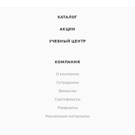
более
Масса, кг, не
КАТАЛОГ
1
более
АКЦИИ
Срок службы
прибора, лет, не
10
УЧЕБНЫЙ ЦЕНТР
менее:
для датчика
5
КОМПАНИЯ
О компании
Сотрудники
Вакансии
Сертификаты
Реквизиты
Рекламные материалы