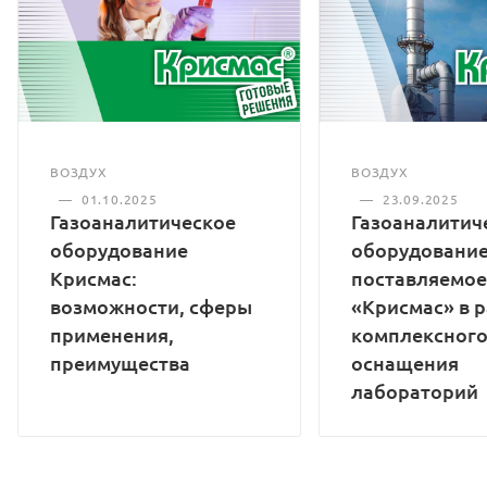
диапазон, °С
Степень защиты
корпуса
IP30
сигнализатора
Напряжение
от 150 до
частотой
питания, В
253
50±1 Гц
ВОЗДУХ
ВОЗДУХ
—
01.10.2025
—
23.09.2025
Потребляемая
Газоаналитическое
Газоаналитич
мощность, ВА,
5
не более
оборудование
оборудование
Крисмас:
поставляемое
Время прогрева,
60
возможности, сферы
«Крисмас» в 
мин, не более
применения,
комплексног
Время
преимущества
оснащения
срабатывания
45
лабораторий
сигнализации, с,
не более
Габаритные
размеры, мм, не
195х60х120