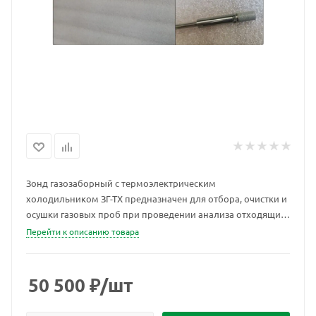
Зонд газозаборный с термоэлектрическим
холодильником ЗГ-ТХ предназначен для отбора, очистки и
осушки газовых проб при проведении анализа отходящих
газов ТЭЦ и других источников.
Перейти к описанию товара
50 500
₽
/шт