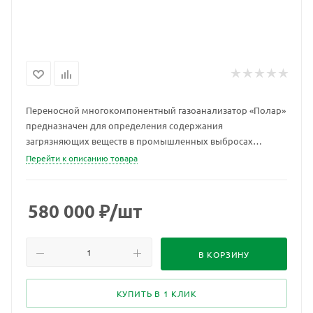
Переносной многокомпонентный газоанализатор «Полар»
предназначен для определения содержания
загрязняющих веществ в промышленных выбросах
топливосжигающих установок при проведении
Перейти к описанию товара
экологического контроля (государственного и
производственного) или технологической настройки
установок с целью оптимизации процесса горения топлива
580 000
₽
/шт
на предприятиях теплоэнергетики,
нефтегазодобывающей, нефтегазоперерабатывающей,
нефтехимической, химической, металлургической,
В КОРЗИНУ
целлюлозно-бумажной, цементной и прочих отраслей
промышленности.
КУПИТЬ В 1 КЛИК