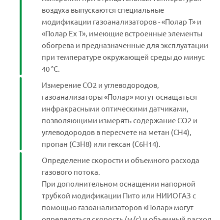
воздуха выпускаются специальные
модификации газоанализаторов - «Полар Т» и
«Полар Ех Т», имеющие встроенные элементы
обогрева и предназначенные для эксплуатации
при температуре окружающей среды до минус
40 °С.
Измерение СО2 и углеводородов,
газоанализаторы «Полар» могут оснащаться
инфракрасными оптическими датчиками,
позволяющими измерять содержание СО2 и
углеводородов в пересчете на метан (СН4),
пропан (С3Н8) или гексан (С6Н14).
Определение скорости и объемного расхода
газового потока.
При дополнительном оснащении напорной
трубкой модификации Пито или НИИОГАЗ с
помощью газоанализаторов «Полар» могут
определяться скорость (м/с) и объемный расход