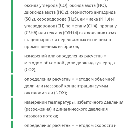
оксида углерода (СО), оксида азота (NO),
диоксида азота (NO2), сернистого ангидрида
(SO2), сероводорода (Н2S), аммиака (NH3) и
углеводородов (СН) по метану (СН4), пропану
(С3Н8) или гексану (С6Н14) в отходящих газах
стационарных и передвижных источников
промышленных выбросов;
измерений или определения расчетным
методом объемной доли диоксида углерода
(СО2);
определения расчетным методом объемной
доли или массовой концентрации суммы
оксидов азота (NOX);
измерений температуры, избыточного давления
(разрежения) и динамического давления
газового потока;
определения расчетным методом скорости и