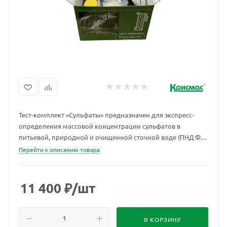
Тест-комплект «Сульфаты» предназначен для экспресс-
определения массовой концентрации сульфатов в
питьевой, природной и очищенной сточной воде (ПНД Ф
14.1:2.107—97, МИ-15-142а-12). Метод определения:
Перейти к описанию товара
титриметрический. Стоимость одного анализа 86 руб., при
приобретении комплекта пополнения – менее 35 руб.
11 400
₽
/шт
В КОРЗИНУ