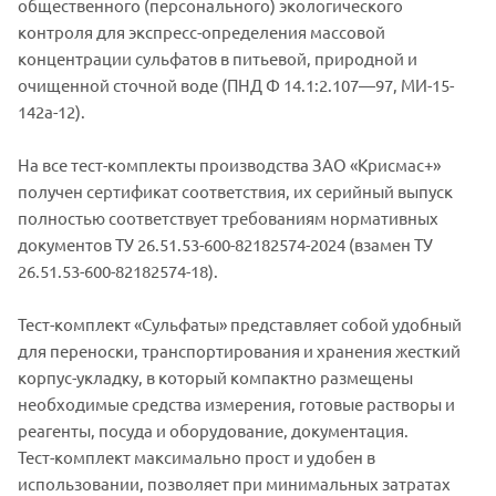
общественного (персонального) экологического
контроля для экспресс-определения массовой
концентрации сульфатов в питьевой, природной и
очищенной сточной воде (ПНД Ф 14.1:2.107—97, МИ-15-
142а-12).
На все тест-комплекты производства ЗАО «Крисмас+»
получен сертификат соответствия, их серийный выпуск
полностью соответствует требованиям нормативных
документов ТУ 26.51.53-600-82182574-2024 (взамен ТУ
26.51.53-600-82182574-18).
Тест-комплект «Сульфаты» представляет собой удобный
для переноски, транспортирования и хранения жесткий
корпус-укладку, в который компактно размещены
необходимые средства измерения, готовые растворы и
реагенты, посуда и оборудование, документация.
Тест-комплект максимально прост и удобен в
использовании, позволяет при минимальных затратах