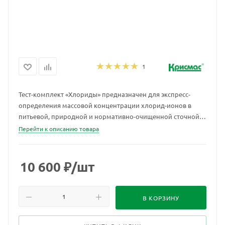
1
Тест-комплект «Хлориды» предназначен для экспресс-
определения массовой концентрации хлорид-ионов в
питьевой, природной и нормативно-очищенной сточной
воде (МВИ-02-144-09). Метод определения:
Перейти к описанию товара
аргентометрический.
10 600
₽
/шт
В КОРЗИНУ