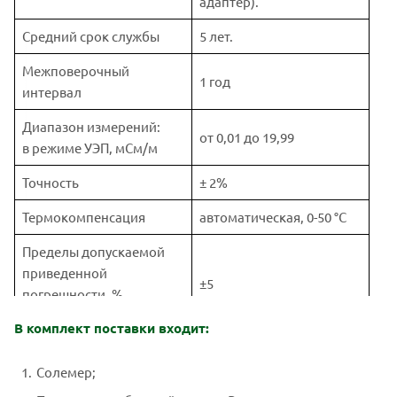
адаптер).
Средний срок службы
5 лет.
Межповерочный
1 год
интервал
Диапазон измерений:
от 0,01 до 19,99
в режиме УЭП, мСм/м
Точность
± 2%
Термокомпенсация
автоматическая, 0-50 °С
Пределы допускаемой
приведенной
±5
погрешности, %
УЭП
В комплект поставки входит:
Диапазон
от 0 до 50,
термокомпенсации, °С
автоматическая
Солемер;