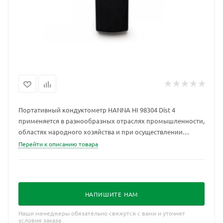
Портативный кондуктометр HANNA HI 98304 Dist 4
применяется в разнообразных отраслях промышленности,
областях народного хозяйства и при осуществлении
экологического мониторинга. Портативный кондуктометр
Перейти к описанию товара
HANNA HI 98304 Dist 4 может быть использован как в
лабораторных, так и в полевых условиях. Простота
использования и низкая цена делают кондуктометры
HANNA HI 98304 Dist 4 одними из самых популярных и
НАПИШИТЕ НАМ
доступных в измерении проводимости и солесодержания.
Наши менеджеры обязательно свяжутся с вами и уточнят
условия заказа