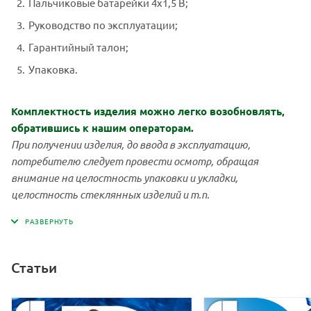
Пальчиковые батарейки 4х1,5 В;
Температурный
2
коэффициент Р, %/ °С
Руководство по эксплуатации;
Гарантийный талон;
Габаритные размеры,, мм
175x41 х 23
Упаковка.
Масса, не более, г
95
Калибровка
ручная, по одной точке
Комплектность изделия можно легко возобновлять,
обратившись к нашим операторам
.
При получении изделия, до ввода в эксплуатацию,
потребителю следует провести осмотр, обращая
внимание на целостность упаковки и укладки,
целостность стеклянных изделий и т.п.
Статьи