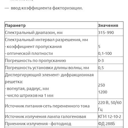
ввод коэффициента факторизации.
Параметр
Значения
Спектральный диапазон, нм
315- 990
Спектральный интервал разрешения, нм
- коэффициент пропускания
5
- оптической плотности
0,1-100
Погрешность по пропусканию
0-3
Погрешность установки длины волны, нм
0,5
Диспергирующий элемент- дифракционная
решетка:
250
- вогнутая, радиус, мм
1200
- число штрихов на 1 мм
220 В, 50/60
Источник питания-сеть переменного тока
Гц
Источник излучения лампа галогеновая
КГМ 12-10-2
Приемник излучения - фотодиод
ФД 288Б