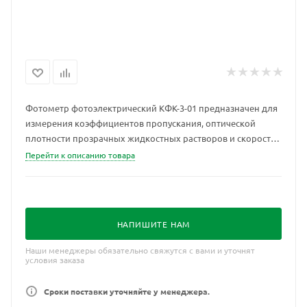
Фотометр фотоэлектрический КФК-3-01 предназначен для
измерения коэффициентов пропускания, оптической
плотности прозрачных жидкостных растворов и скорости
ее изменения, а также для определения концентрации
Перейти к описанию товара
растворов. Отличается малой погрешностью измерения и
высоким спектральным разрешением. Применение
дифракционной решетки и микропроцессорной системы
обеспечивает широкий и непрерывный спектральный
НАПИШИТЕ НАМ
диапазон от 315 до 990 нм.
Наши менеджеры обязательно свяжутся с вами и уточнят
условия заказа
Сроки поставки уточняйте у менеджера.