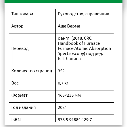
Тип товара
Руководство, справочник
Автор
Аша Варма
с англ. (2018, CRC
Handbook of Furnace
Перевод
Furnace Atomic Absorption
Spectroscopy) под ред.
Б.П.Лапина
Количество страниц
352
Вес
0,7 кг
Формат
165×235 мм
Год издания
2021
ISBN
978-5-91884-129-7