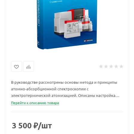
В руководстве рассмотрены основы метода и принципы
атомно-абсорбционной спектроскопии с
электротермической атомизацией. Описаны настройка
аналитического оборудования, подготовка проб,
Перейти к описанию товара
программирование расписания выполняемых операций и
температуры, соответствующие параметры; способы
оптимизации и аттестации аналитических результатов.
3 500
₽
/шт