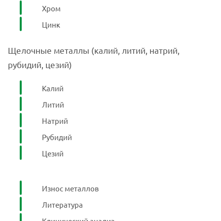
Хром
Цинк
Щелочные металлы (калий, литий, натрий,
рубидий, цезий)
Калий
Литий
Натрий
Рубидий
Цезий
Износ металлов
Литература
Клинический анализ