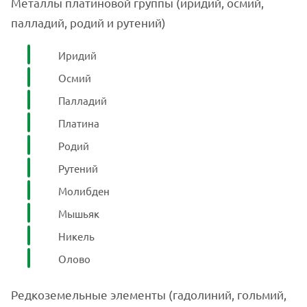
Металлы платиновой группы (иридий, осмий,
палладий, родий и рутений)
Иридий
Осмий
Палладий
Платина
Родий
Рутений
Молибден
Мышьяк
Никель
Олово
Редкоземельные элементы (гадолиний, гольмий,