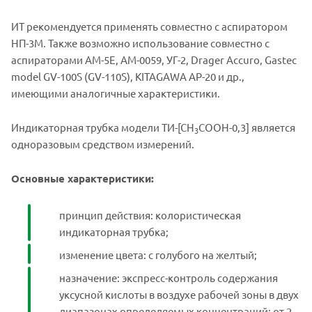
ИТ рекомендуется применять совместно с аспиратором
НП-3М. Также возможно использование совместно с
аспираторами АМ-5Е, АМ-0059, УГ-2, Drager Accuro, Gastec
model GV-100S (GV-110S), KITAGAWA АР-20 и др.,
имеющими аналогичные характеристики.
Индикаторная трубка модели ТИ-[СН
СООН-0,3] является
3
одноразовым средством измерений.
Основные характеристики:
принцип действия: колористическая
индикаторная трубка;
изменение цвета: с голубого на желтый;
назначение: экспресс-контроль содержания
уксусной кислоты в воздухе рабочей зоны в двух
диапазонах определяемых концентраций: от 2