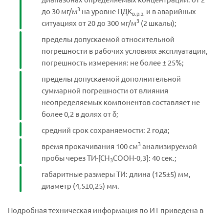
3
до 30 мг/м
на уровне ПДК
и в аварийных
в.р.з.
3
ситуациях от 20 до 300 мг/м
(2 шкалы);
пределы допускаемой относительной
погрешности в рабочих условиях эксплуатации,
погрешность измерения: не более ± 25%;
пределы допускаемой дополнительной
суммарной погрешности от влияния
неопределяемых компонентов составляет не
более 0,2 в долях от δ;
средний срок сохраняемости: 2 года;
3
время прокачивания 100 см
анализируемой
пробы через ТИ-[СН
СООН-0,3]: 40 сек.;
3
габаритные размеры ТИ: длина (125±5) мм,
диаметр (4,5±0,25) мм.
Подробная техническая информация по ИТ приведена в