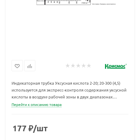
Индикаторная трубка Уксусная кислота 2-20; 20-300 (4,5)
используется для экспресс-контроля содержания уксусной
кислоты в воздухе рабочей зоны в двух диапазонах
определяемых концентраций: от 2 до 30 мг/м3 на уровне
Перейти к описанию товара
ПДКв.р.з. и в аварийных ситуациях от 20 до 300 мг/м3.
177
₽
/шт