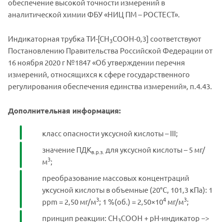
обеспечение высокой точности измерений в
аналитической химии ФБУ «НИЦ ПМ – РОСТЕСТ».
Индикаторная трубка ТИ-[СН
СООН-0,3] соответствуют
3
Постановлению Правительства Российской Федерации от
16 ноября 2020 г №1847 «Об утверждении перечня
измерений, относящихся к сфере государственного
регулирования обеспечения единства измерений», п.4.43.
Дополнительная информация:
класс опасности уксусной кислоты – III;
значение ПДК
для уксусной кислоты – 5 мг/
в.р.з.
3
м
;
преобразование массовых концентраций
уксусной кислоты в объемные (20°C, 101,3 кПа): 1
3
4
3
ppm = 2,50 мг/м
; 1 %(об.) = 2,50×10
мг/м
;
принцип реакции: СН
СООН + pH-индикатор −>
3