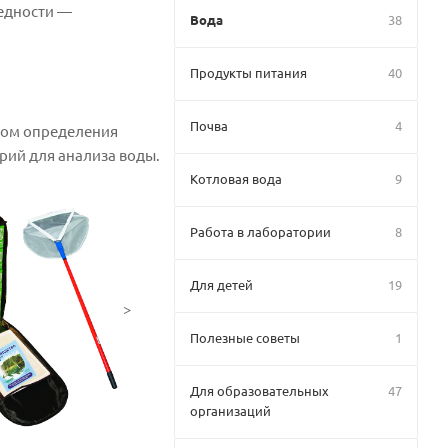
редности —
Вода
38
Продукты питания
40
Почва
4
одом определения
рий для анализа воды.
Котловая вода
9
Работа в лаборатории
8
Для детей
19
>
Полезные советы
1
Для образовательных
47
организаций