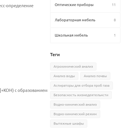
Оптические приборы
11
есс-определение
Лабораторная мебель
8
Школьная мебель
1
Теги
Агрохимический анализ
Анализ воды
Анализ почвы
Аспираторы для отбора проб газа
]+KOH) с образованием
Безопасность жизнедеятельнсти
Водно-химический анализ
Водно-химический режим
Вытяжные шкафы