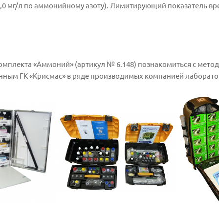
 2,0 мг/л по аммонийному азоту). Лимитирующий показатель в
комплекта «Аммоний» (артикул № 6.148) познакомиться с мет
нным ГК «Крисмас» в ряде производимых компанией лаборато