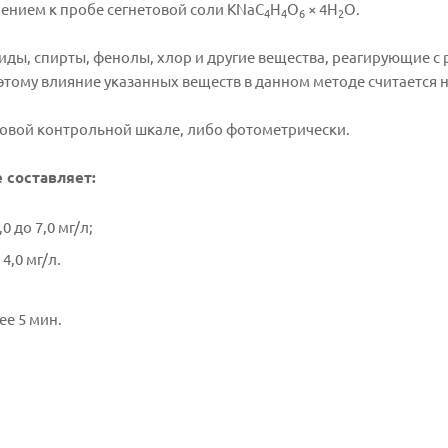
ением к пробе сегнетовой соли KNaC
H
O
× 4H
O.
4
4
6
2
ы, спирты, фенолы, хлор и другие вещества, реагирующие с 
этому влияние указанных веществ в данном методе считается
овой контрольной шкале, либо фотометрически.
 составляет:
 до 7,0 мг/л;
4,0 мг/л.
ее 5 мин.