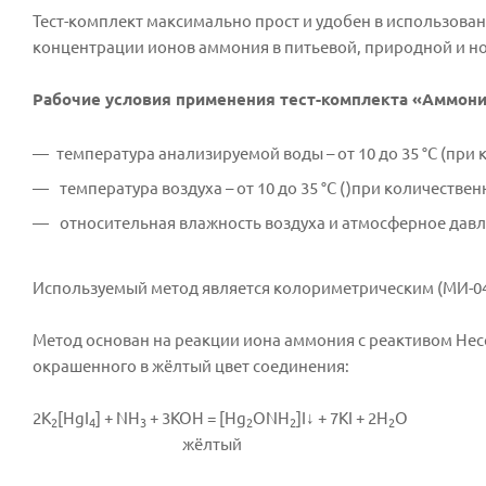
Тест-комплект максимально прост и удобен в использова
концентрации ионов аммония в питьевой, природной и н
Рабочие условия применения тест-комплекта «Аммони
температура анализируемой воды – от 10 до 35 °С (при
температура воздуха – от 10 до 35 °С ()при количестве
относительная влажность воздуха и атмосферное давл
Используемый метод является колориметрическим (МИ-04-1
Метод основан на реакции иона аммония с реактивом Несс
окрашенного в жёлтый цвет соединения:
2K
[HgI
] + NH
+ 3KOH = [Hg
ONH
]I↓ + 7KI + 2H
O
2
4
3
2
2
2
жёлтый