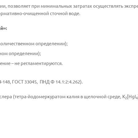
нии, позволяет при минимальных затратах осуществлять экспр
ормативно-очищенной сточной воде.
й»:
 количественном определении);
нном определении);
ение – не регламентируются.
48, ГОСТ 33045, ПНД Ф 14.1:2:4.262).
лера (тетра-­йодомеркуратом калия в щелочной среде, K
[HgI
2
4