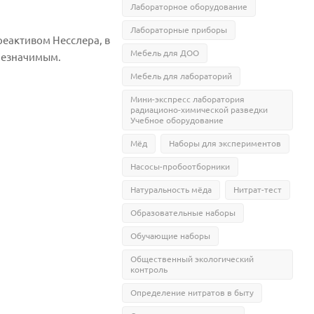
Лабораторное оборудование
Лабораторные приборы
реактивом Несслера, в
Мебель для ДОО
 незначимым.
Мебель для лабораторий
Мини-экспресс лаборатория
радиационо-химической разведки
Учебное оборудование
Мёд
Наборы для экспериментов
Насосы-пробоотборники
Натуральность мёда
Нитрат-тест
Образовательные наборы
Обучающие наборы
Общественный экологический
контроль
Определение нитратов в быту