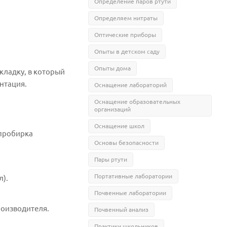
Определение паров ртути
Определяем нитраты
Оптические приборы
Опыты в детском саду
Опыты дома
кладку, в который
нтация.
Оснащение лабораторий
Оснащение образовательных
организаций
Оснащение школ
 пробирка
Основы безопасности
Пары ртути
Портативные лаборатории
л).
Почвенные лаборатории
роизводителя.
Почвенный анализ
Практики школьников