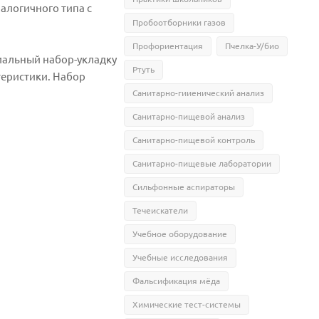
алогичного типа с
Пробоотборники газов
Профориентация
Пчелка-У/био
иальный набор-укладку
Ртуть
еристики. Набор
Санитарно-гииенический анализ
Санитарно-пищевой анализ
Санитарно-пищевой контроль
Санитарно-пищевые лаборатории
Сильфонные аспираторы
Течеискатели
Учебное оборудование
Учебные исследования
Фальсификация мёда
Химические тест-системы