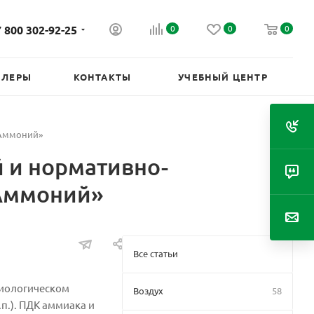
 800 302-92-25
0
0
0
ИЛЕРЫ
КОНТАКТЫ
УЧЕБНЫЙ ЦЕНТР
«Аммоний»
 и нормативно-
«Аммоний»
Все статьи
биологическом
Воздух
58
п.). ПДК аммиака и