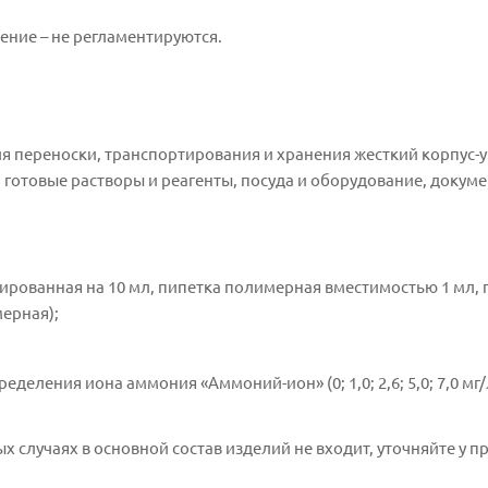
ение – не регламентируются.
я переноски, транспортирования и хранения жесткий корпус-у
отовые растворы и реагенты, посуда и оборудование, докуме
уированная на 10 мл, пипетка полимерная вместимостью 1 мл,
мерная);
еления иона аммония «Аммоний-ион» (0; 1,0; 2,6; 5,0; 7,0 мг/
х случаях в основной состав изделий не входит, уточняйте у п