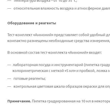
температура воздуха – от 10 до 35 °С;
относительная влажность воздуха и атмосферное давл
Оборудование и реагенты
Тест-комплект «Аммоний» представляет собой удобный дл
компактно размещены необходимые средства измерения, г
В основной состав тест-комплекта «Аммоний» входят:
лабораторная посуда и инструментарий (пипетка град
колориметрическая с меткой «5 мл» и пробкой, ложка 
готовые реагенты;
контрольная цветовая шкала образцов окраски для опред
Примечание.
Пипетка градуированная на 10 мл в некоторы