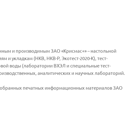
нным и производимым ЗАО «Крисмас+» – настольной
 и укладкам (НКВ, НКВ-Р, Экотест-2020-К), тест-
вой воды (лаборатории ВХЭЛ и специальные тест-
оизводственных, аналитических и научных лабораторий.
одобранных печатных информационных материалов ЗАО