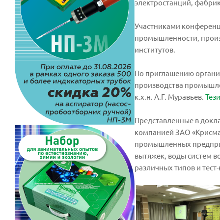
электростанций, фабри
Участниками конференци
промышленности, произ
институтов.
По приглашению организ
производства промышле
к.х.н. А.Г. Муравьев.
Тез
Представленные в докл
компанией ЗАО «Крисмас
промышленных предприят
вытяжек, воды систем в
различных типов и тест