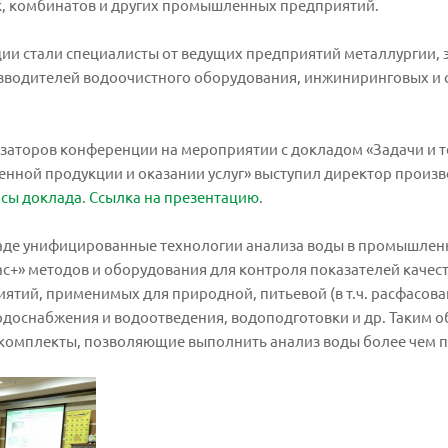
к, комбинатов и других промышленных предприятий.
и стали специалисты от ведущих предприятий металлургии, э
водителей водоочистного оборудования, инжиниринговых и 
аторов конференции на мероприятии с докладом «Задачи и те
нной продукции и оказании услуг» выступил директор произв
исы доклада
.
Ссылка на презентацию
.
аде унифицированные технологии анализа воды в промышленн
+» методов и оборудования для контроля показателей качест
ий, применимых для природной, питьевой (в т.ч. расфасован
одоснабжения и водоотведения, водоподготовки и др. Таким
-комплекты, позволяющие выполнить анализ воды более чем п