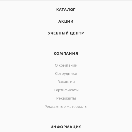
температуры по объему
КАТАЛОГ
±15
камеры в установившемся
температурном режиме, °С
АКЦИИ
4. Время разогрева до
УЧЕБНЫЙ ЦЕНТР
максимальной
90
температуры, мин, не более
КОМПАНИЯ
5. Дискретность задания
1
температуры, °С
О компании
Сотрудники
6. Дискретность задания
Вакансии
времени в электропечах с
Сертификаты
многоступенчатым
микропроцессорным
1
Реквизиты
терморегулятором и
Рекламные материалы
многофункциональным
блоком МКУ, мин
ИНФОРМАЦИЯ
7. Дискретность задания