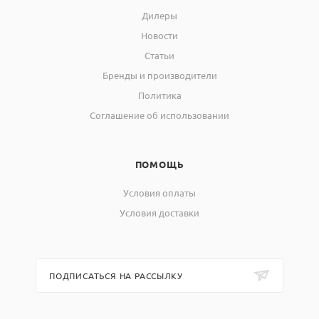
скорости нагрева в
Дилеры
электропечах с
Новости
многоступенчатым
1
Статьи
микропроцессорным
Бренды и производители
терморегулятором и
Политика
многофункциональным
блоком МКУ, °С/мин
Соглашение об использовании
8. Размеры рабочей камеры,
192х165х290
мм
ПОМОЩЬ
9. Габаритные размеры, мм,
Условия оплаты
не более:
Условия доставки
без принудительной
490х590х600
вытяжки
490х653х704
с принудительной
вытяжкой
ПОДПИСАТЬСЯ НА РАССЫЛКУ
10. Масса, кг, не более
31