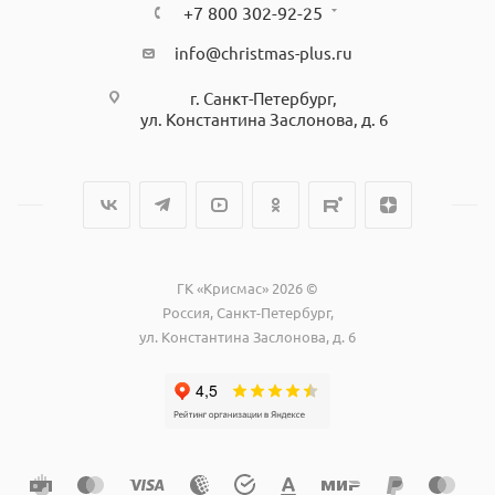
+7 800 302-92-25
11. Потребляемая
2,2
мощность, кВт, не более
info@christmas-plus.ru
12. Напряжение питающей
г. Санкт-Петербург,
сети, В
220±10%
ул. Константина Заслонова, д. 6
Частота питающей сети,
50
Гц
13. Максимальное
количество задаваемых
программ в электропечи с
20
многофункциональным
ГК «Крисмас» 2026 ©
блоком МКУ
Россия, Санкт-Петербург,
ул. Константина Заслонова, д. 6
14. Максимальное
количество ступеней
повышения (понижения) и
поддержания температуры
в электропечи:
9
с многоступенчатым
15