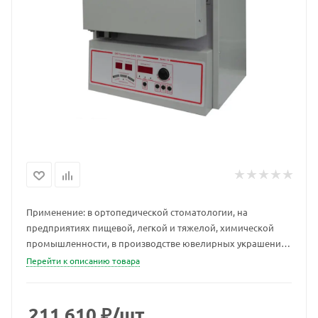
Применение: в ортопедической стоматологии, на
предприятиях пищевой, легкой и тяжелой, химической
промышленности, в производстве ювелирных украшений,
изделий из керамики, на предприятиях, занимающихся
Перейти к описанию товара
металлообработкой, кирпичных и керамзаводах, горно-
обогатительных комбинатах и т.д.
211 610
₽
/шт