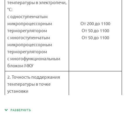
температуры в электропечи,
°С:
с одноступенчатым
микропроцессорным
От 200 до 1100
терморегулятором
От 50 до 1100
с многоступенчатым
От 50 до 1100
микропроцессорным
терморегулятором
с многофункциональным
блоком МКУ
2. Точность поддержания
температуры в точке
установки
термопреобразователя в
±4
установившемся
температурном режиме, °С,
не более
3. Неравномерность