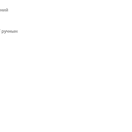
ений
F ручным