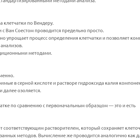
и стандартизированными методами анализа.
а клетчатки по Вендеру.
и с Ван Соестом проводится предельно просто.
но упрощает процесс определения клетчатки и позволяет ком
 анализов.
адиционными методами.
менно.
имые в серной кислоте и растворе гидроксида калия компоне
и далее озоляется.
атке по сравнению с первоначальным образцом — это и есть
т соответствующим растворителем, который сохраняет клето
азанных методов. Вычисление же проводится аналогично как 