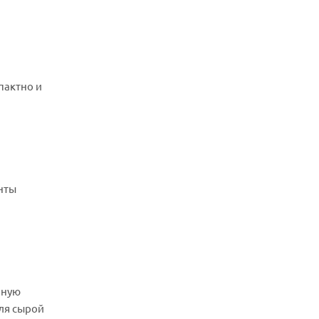
пактно и
нты
чную
для сырой