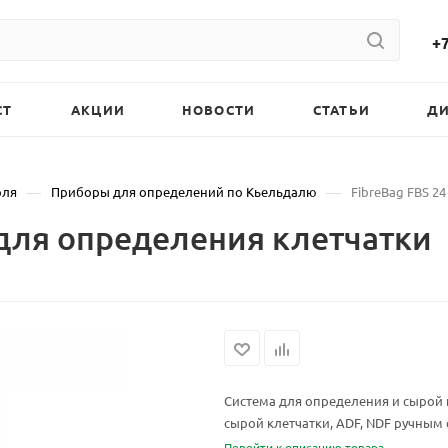
+7
СТ
АКЦИИ
НОВОСТИ
СТАТЬИ
Д
—
—
оля
Приборы для определений по Кьельдалю
FibreBag FBS 2
 для определения клетчатки
Система для определения и сырой 
сырой клетчатки, ADF, NDF ручным
Перейти к описанию товара