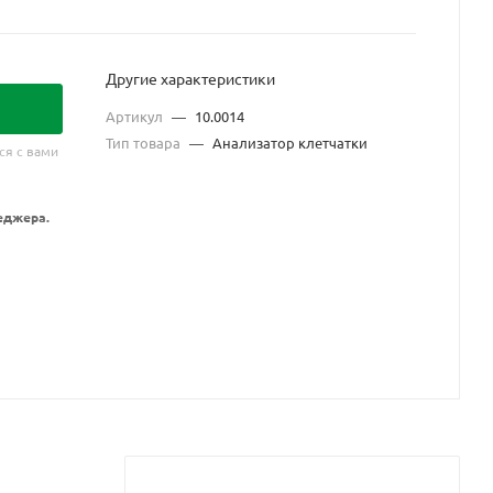
Другие характеристики
Артикул
—
10.0014
Тип товара
—
Анализатор клетчатки
ся с вами
еджера.