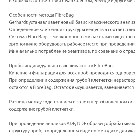
в кормах в соответствии с Ван Соестом, Веенде и другим
Особенности метода FibreBag
Gerhardt устанавливает новый базис классического анализ
Определение клеточной структуры веществ в соответстви
Система FibreBags с мелкопористыми пакетами существен
эргономично оборудовать рабочее место при проведении
Минимально потребление реактивов, по сравнению с тр
Пробы индивидуально взвешиваются в FibreBag.
Кипение и фильтрация для всех проб проводятся одновре
При определении содержания грубой клетчатки нераствор
остаются в FibreBag. Остаток высушивается, взвешивается 
Разница между содержанием в золе и неразбавленном ост
содержание грубой клетчатки.
При проведении анализов ADF, NDF образец обрабатываю
структуру проб, в определенном виде по методике для ук