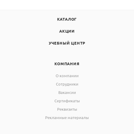
ДТ, мм
Ø6х115
Масса
КАТАЛОГ
ПСИ, кг
0,81
АКЦИИ
БИР, кг
2,5
УЧЕБНЫЙ ЦЕНТР
КОМПАНИЯ
О компании
Сотрудники
Вакансии
Сертификаты
Реквизиты
Рекламные материалы