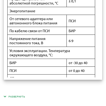
± 0,1
абсолютной погрешности, °С
Энергопитание
От сетевого адаптера или
ПСИ
автономного блока питания
По кабелю связи от ПСИ
БИР
Напряжение питания
6-9
постоянного тока, В
Условия эксплуатации. Температура
окружающего воздуха, °С:
БИР
от -30 до 40
ПСИ
от 0 до 40
ДТ
от -60 до 70
Габаритные размеры
ПСИ, мм
180х100х40
БИР, мм
222х146х75