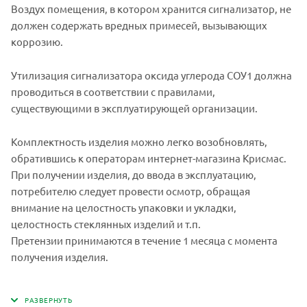
Воздух помещения, в котором хранится сигнализатор, не
размеры, масса
0,8кг
-28
СТГ-3-И-Ех
CH4,C3H8,C4H10
должен содержать вредных примесей, вызывающих
Длина линии связи
до 1000м
коррозию.
Для СТГ-3-ХХ:
Утилизация сигнализатора оксида углерода СОУ1 должна
КВВГЭ 4*1,5 (или
проводиться в соответствии с правилами,
аналогичный с
наружным
существующими в эксплуатирующей организации.
диаметром от 9 до
14мм)
Кабель для монтажа
Комплектность изделия можно легко возобновлять,
Для СТГ-3-И-ХХ:
МКЭШВ 2*2*1,5 (или
обратившись к операторам интернет-магазина Крисмас.
аналогичный с
При получении изделия, до ввода в эксплуатацию,
наружным
потребителю следует провести осмотр, обращая
диаметром от 9 до
14мм)
внимание на целостность упаковки и укладки,
целостность стеклянных изделий и т.п.
Срок службы датчика
3 года
Претензии принимаются в течение 1 месяца с момента
получения изделия.
Межкалибровочный
6 месяцев
интервал
Межповерочный