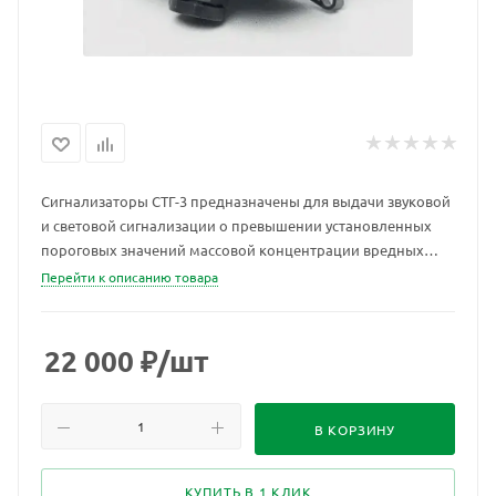
Сигнализаторы СТГ-3 предназначены для выдачи звуковой
и световой сигнализации о превышении установленных
пороговых значений массовой концентрации вредных
веществ (СО, H2S, SО2, Cl2, NH3, NO2, HCl), объемной доли
Перейти к описанию товара
кислорода (О2), горючих газов (природного ГОСТ 5542-87 и
сжиженного ГОСТ 20448-90) в воздухе рабочей зоны.
22 000
₽
/шт
В КОРЗИНУ
КУПИТЬ В 1 КЛИК