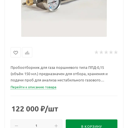
Пробоотборник для газа поршневого типа ППД-0,15
(объём 150 мл.) предназначен для отбора, хранения и
подачи проб для анализа нестабильного газового
конденсата без разгазирования пробы (СТО Газпром 5.5
Перейти к описанию товара
метод А, Б).
122 000
₽
/шт
В КОРЗИНУ