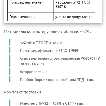
присоединительная
наружная G1/2˝ ГОСТ
6357-81
Герметичность
утечка не допускается
Температура для отбора
-50...+50 °С
Материалы контактирующие с образцом СУГ:
проб:
Масса
4,95 кг
12Х18Н10Т ГОСТ 5632-2014
Полиэфирэфиркетон KETRON PEEK
Смесь резиновая фторсиликоновая РК-70701 ТУ
38.005.1166-73
Фторопласт Ф-4
Пробоотборник поршневой типа ППД - 1 шт.
Комплект поставки
Манометр ТМ-321Т 10 МПа G1/4” - 2 шт.