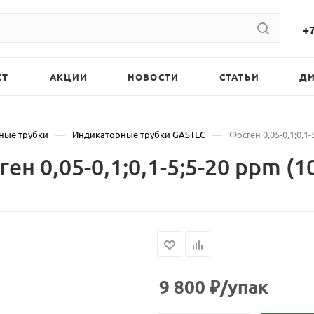
+7
СТ
АКЦИИ
НОВОСТИ
СТАТЬИ
Д
—
—
ные трубки
Индикаторные трубки GASTEC
Фосген 0,05-0,1;0,1-
н 0,05-0,1;0,1-5;5-20 ppm (1
9 800
₽
/упак