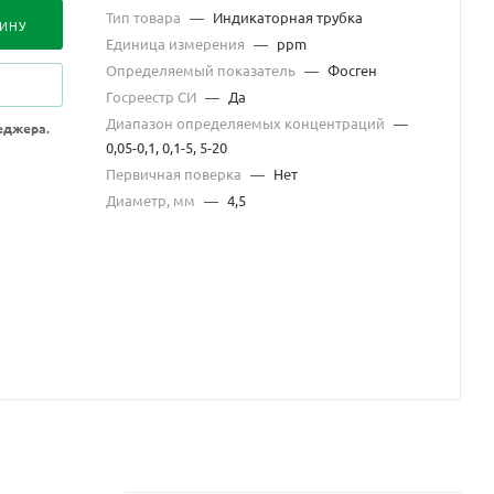
Тип товара
—
Индикаторная трубка
ЗИНУ
Единица измерения
—
ppm
Определяемый показатель
—
Фосген
Госреестр СИ
—
Да
Диапазон определяемых концентраций
—
еджера.
0,05-0,1, 0,1-5, 5-20
Первичная поверка
—
Нет
Диаметр, мм
—
4,5