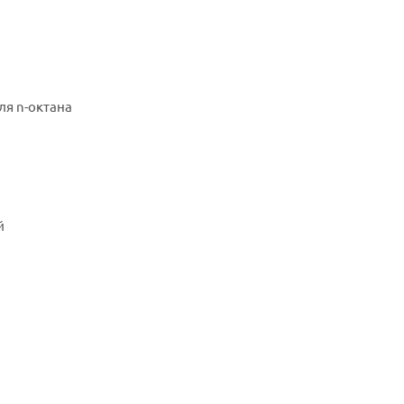
ля n-октана
й