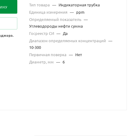
Тип товара
—
Индикаторная трубка
ЗИНУ
Единица измерения
—
ppm
Определяемый показатель
—
Углеводороды нефти сумма
Госреестр СИ
—
Да
еджера.
Диапазон определяемых концентраций
—
10-300
Первичная поверка
—
Нет
Диаметр, мм
—
6