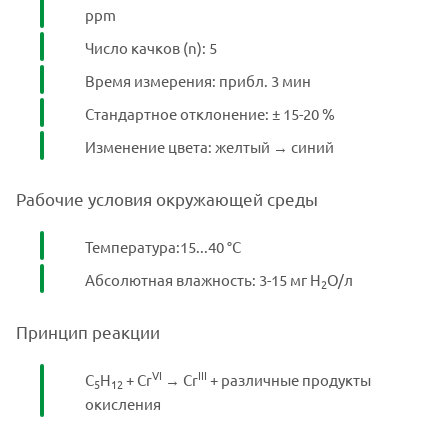
ppm
Число качков (n): 5
Время измерения: прибл. 3 мин
Стандартное отклонение: ± 15-20 %
Изменение цвета: желтый → синий
Рабочие условия окружающей среды
Температура:15...40 °C
Абсолютная влажность: 3-15 мг H
O/л
2
Принцип реакции
VI
III
C
H
+ Cr
→ Cr
+ различные продукты
5
12
окисления