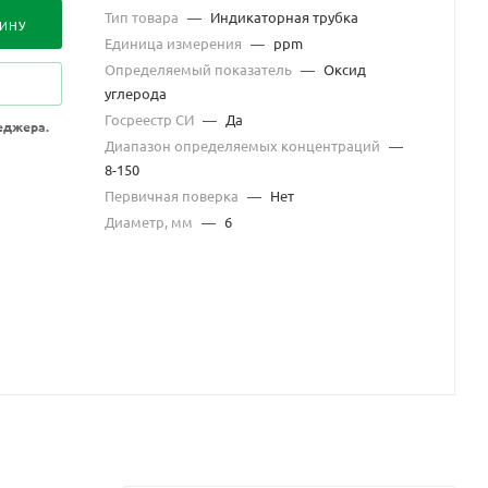
Тип товара
—
Индикаторная трубка
ЗИНУ
Единица измерения
—
ppm
Определяемый показатель
—
Оксид
углерода
Госреестр СИ
—
Да
еджера.
Диапазон определяемых концентраций
—
8-150
Первичная поверка
—
Нет
Диаметр, мм
—
6