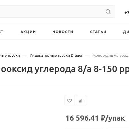
+7
СТ
АКЦИИ
НОВОСТИ
СТАТЬИ
Д
—
—
ные трубки
Индикаторные трубки Dräger
Монооксид углерода 
оксид углерода 8/а 8-150 pp
16 596.41
₽
/упак