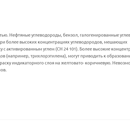
стью. Нефтяные углеводороды, бензол, галогенированные угл
При более высоких концентрациях углеводородов, мешающих
 с активированным углем (CH 24 101). Более высокие концент
в (например, трихлорэтилена), могут приводить к образова
раску индикаторного слоя на желтовато- коричневую. Невозм
ов.