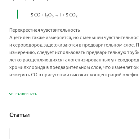
5 CO + I
O
→ I + 5 CO
2
5
2
Перекрестная чувствительность
Ацетилен также измеряется, но с меньшей чувствительно
и сероводород задерживаются в предварительном слое. 
измерению, следует использовать предварительную трубку
легко расщепляющихся галогенизированных углеводородо
хромилхлорида в предварительном слое, что изменяет ок
измерять CO в присутствии высоких концентраций олефин
Статьи