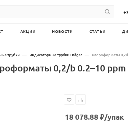
+7
СТ
АКЦИИ
НОВОСТИ
СТАТЬИ
Д
—
—
ные трубки
Индикаторные трубки Dräger
Хлороформаты 0,2/b 
оформаты 0,2/b 0.2–10 ppm 
18 078.88
₽
/упак