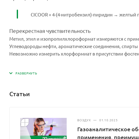
CICOOR + 4-(4-нитробензил)-пиридин → желтый 
Перекрестная чувствительность
Метил, этил и изопропилхлороформaт измеряются с прим
Углеводороды нефти, ароматические соединения, спирты 
Невозможно измерить хлорформиат в присутствии фосген
Статьи
ВОЗДУХ
—
01.10.2025
Газоаналитическое об
применения, преимущ