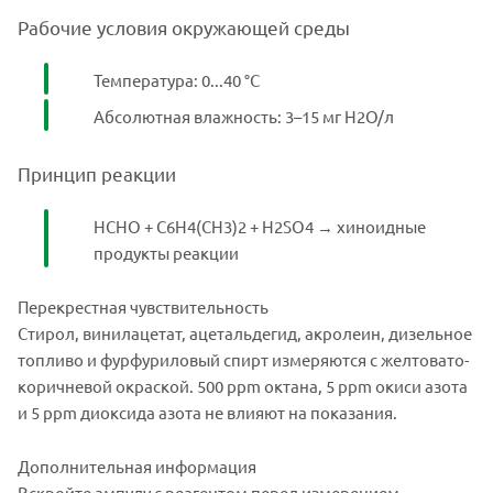
Рабочие условия окружающей среды
Температура: 0...40 °C
Абсолютная влажность: 3–15 мг H2O/л
Принцип реакции
HCHO + C6H4(CH3)2 + H2SO4 → хиноидные
продукты реакции
Перекрестная чувствительность
Стирол, винилацетат, ацетальдегид, акролеин, дизельное
топливо и фурфуриловый спирт измеряются с желтовато-
коричневой окраской. 500 ppm октана, 5 ppm окиси азота
и 5 ppm диоксида азота не влияют на показания.
Дополнительная информация
Вскройте ампулу с реагентом перед измерением.