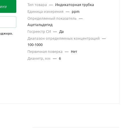
Тип товара
—
Индикаторная трубка
ЗИНУ
Единица измерения
—
ppm
Определяемый показатель
—
Ацетальдегид
Госреестр СИ
—
Да
еджера.
Диапазон определяемых концентраций
—
100-1000
Первичная поверка
—
Нет
Диаметр, мм
—
6