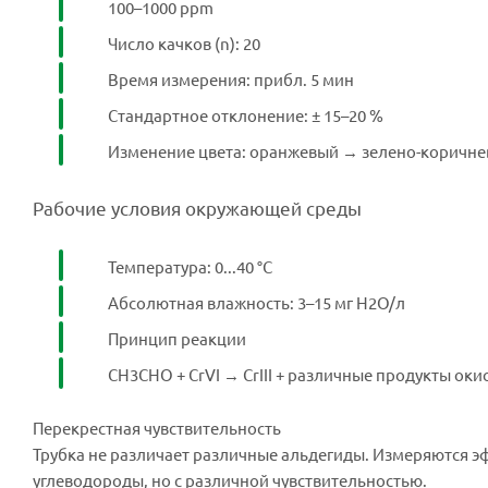
100–1000 ppm
Число качков (n): 20
Время измерения: прибл. 5 мин
Стандартное отклонение: ± 15–20 %
Изменение цвета: оранжевый → зелено-коричн
Рабочие условия окружающей среды
Температура: 0...40 °C
Абсолютная влажность: 3–15 мг H2O/л
Принцип реакции
CH3CHO + CrVI → CrIII + различные продукты оки
Перекрестная чувствительность
Трубка не различает различные альдегиды. Измеряются э
углеводороды, но с различной чувствительностью.