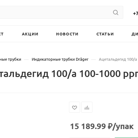
+7
СТ
АКЦИИ
НОВОСТИ
СТАТЬИ
Д
—
—
ные трубки
Индикаторные трубки Dräger
Ацетальдегид 100/а 
альдегид 100/а 100-1000 ppm
15 189.99
₽
/упак