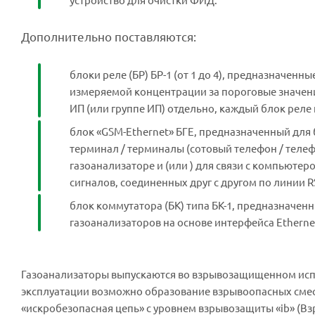
Дополнительно поставляются:
блоки реле (БР) БР-1 (от 1 до 4), предназначе
измеряемой концентрации за пороговые значен
ИП (или группе ИП) отдельно, каждый блок реле 
блок «GSM-Ethernet» БГЕ, предназначенный для
терминал / терминалы (сотовый телефон / теле
газоанализаторе и (или ) для связи с компьютер
сигналов, соединенных друг с другом по линии R
блок коммутатора (БК) типа БК-1, предназначе
газоанализаторов на основе интерфейса Etherne
Газоанализаторы выпускаются во взрывозащищенном испо
эксплуатации возможно образование взрывоопасных смесей 
«искробезопасная цепь» с уровнем взрывозащиты «ib» (Вз