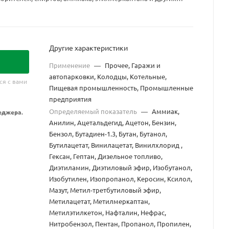
ны
Другие характеристики
Применение
—
Прочее, Гаражи и
автопарковки, Колодцы, Котельные,
ся с вами
Пищевая промышленность, Промышленные
предприятия
Определяемый показатель
—
Аммиак,
еджера.
Анилин, Ацетальдегид, Ацетон, Бензин,
Бензол, Бутадиен-1.3, Бутан, Бутанол,
Бутилацетат, Винилацетат, Винилхлорид ,
Гексан, Гептан, Дизельное топливо,
Диэтиламин, Диэтиловый эфир, Изобутанол,
Изобутилен, Изопропанол, Керосин, Ксилол,
Мазут, Метил-третбутиловый эфир,
Метилацетат, Метилмеркаптан,
Метилэтилкетон, Нафталин, Нефрас,
Нитробензол, Пентан, Пропанол, Пропилен,