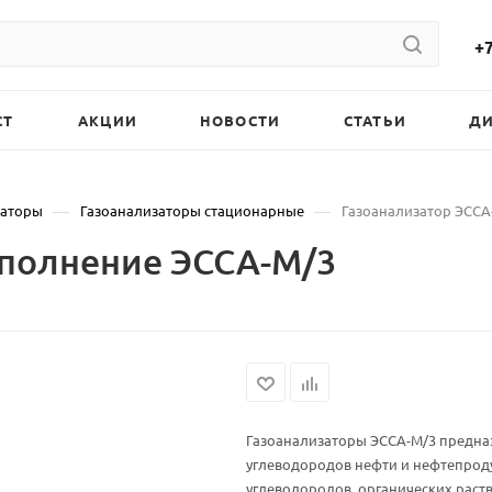
+7
СТ
АКЦИИ
НОВОСТИ
СТАТЬИ
Д
—
—
заторы
Газоанализаторы стационарные
Газоанализатор ЭССА
сполнение ЭССА-М/3
Газоанализаторы ЭССА-М/3 предна
углеводородов нефти и нефтепроду
углеводородов, органических раств