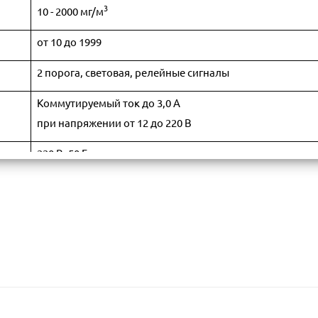
3
10 - 2000 мг/м
от 0 до 45
2,5 / 260х150х80
от 10 до 1999
0,52
от 0 до 45
0,5 / 90х110х60
0,52
100
Ethernet
2 порога, световая, релейные сигналы
от 0 до 45
1.0 / 135х320х120
Коммутируемый ток до 3,0 А
при напряжении от 12 до 220 В
220 В, 50 Гц
RS 232
Ethernet (1 линия) – протокол обмена ModbusTCP/IP,
RS-485 (2 линии) протокол обмена Modbus RTU
RS-232 (до 4 линий)
4 – 20 мА (до 4 линий)