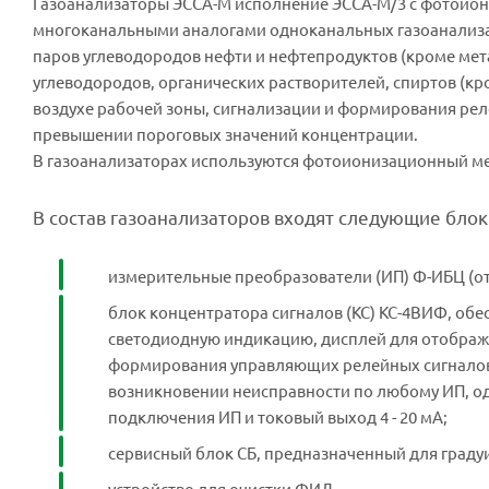
Газоанализаторы ЭССА-М исполнение ЭССА-М/3 с фотои
многоканальными аналогами одноканальных газоанализа
паров углеводородов нефти и нефтепродуктов (кроме мета
углеводородов, органических растворителей, спиртов (кр
воздухе рабочей зоны, сигнализации и формирования ре
превышении пороговых значений концентрации.
В газоанализаторах используются фотоионизационный ме
В состав газоанализаторов входят следующие блок
измерительные преобразователи (ИП) Ф-ИБЦ (от 
блок концентратора сигналов (КС) КС-4ВИФ, обе
светодиодную индикацию, дисплей для отображе
формирования управляющих релейных сигналов 
возникновении неисправности по любому ИП, одну
подключения ИП и токовый выход 4 - 20 мА;
сервисный блок СБ, предназначенный для граду
устройство для очистки ФИД.