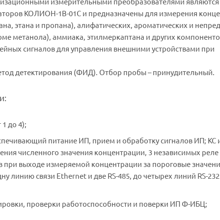
онизационными измерительными преобразователями являются
торов КОЛИОН-1В-01С и предназначены для измерения конц
на, этана и пропана), алифатических, ароматических и непре
оме метанола), аммиака, этилмеркаптана и других компоненто
лейных сигналов для управления внешними устройствами при
тод детектирования (ФИД). Отбор пробы – принудительный.
и:
1 до 4);
спечивающий питание ИП, прием и обработку сигналов ИП; КС 
ния численного значения концентрации, 3 независимых реле
при выходе измеряемой концентрации за пороговые значени
 линию связи Ethernet и две RS-485, до четырех линий RS-232
ировки, проверки работоспособности и поверки ИП Ф-ИБЦ;