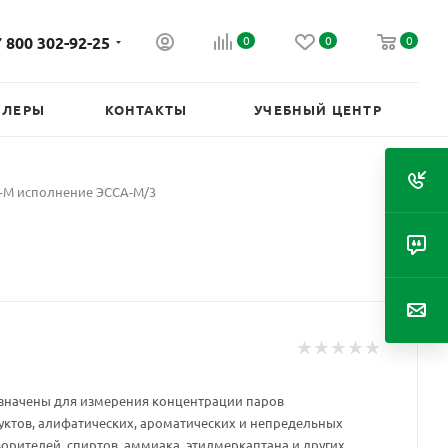
 800 302-92-25
0
0
0
ИЛЕРЫ
КОНТАКТЫ
УЧЕБНЫЙ ЦЕНТР
-М исполнение ЭССА-М/3
значены для измерения концентрации паров
ктов, алифатических, ароматических и непредельных
орителей, спиртов, аммиака, этилмеркаптана и других