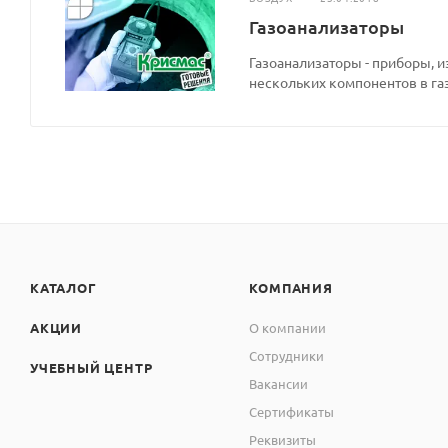
Газоанализаторы
Газоанализаторы - приборы, 
нескольких компонентов в га
Блок реле БР-1
Блок БГЕ
КАТАЛОГ
КОМПАНИЯ
Сервисный блок СБ
АКЦИИ
О компании
Сотрудники
УЧЕБНЫЙ ЦЕНТР
Блок коммутатора БК-1
Вакансии
Сертификаты
Межповерочный интервал, мес
Реквизиты