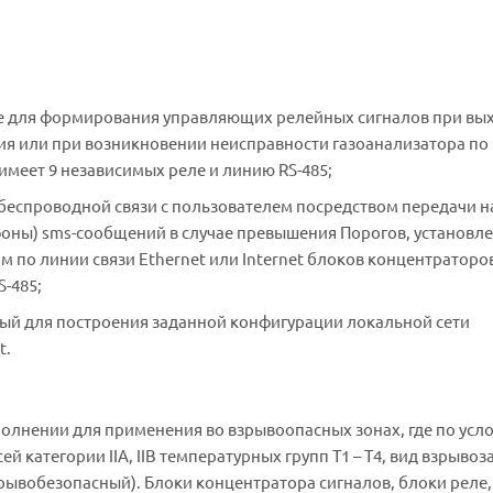
нные для формирования управляющих релейных сигналов при вы
ия или при возникновении неисправности газоанализатора по
имеет 9 независимых реле и линию RS-485;
 беспроводной связи с пользователем посредством передачи н
фоны) sms-сообщений в случае превышения Порогов, установл
ом по линии связи Ethernet или Internet блоков концентраторо
S-485;
нный для построения заданной конфигурации локальной сети
t.
лнении для применения во взрывоопасных зонах, где по усл
категории IIA, IIB температурных групп Т1 – Т4, вид взрывоз
рывобезопасный). Блоки концентратора сигналов, блоки реле,