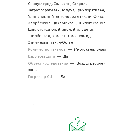
Сероуглерод, Сольвент, Стирол,
Тетрахлорэтилен, Толуол, Трихлорэтилен,
Уайт-спирит, Углеводороды нефти, Фенол,
Хлорбензол, Циклогексан, Циклогексанол,
Циклогексанон, Этанол, Этилацетат,
Этилбензол, Этилен, Этиленоксид,
Этилмеркаптан, н-Октан
Количество каналов
—
Многоканальный
Взрывозащита
—
Да
Объект исследования
—
Воздух рабочей
зоны
Госреестр СИ
—
Да