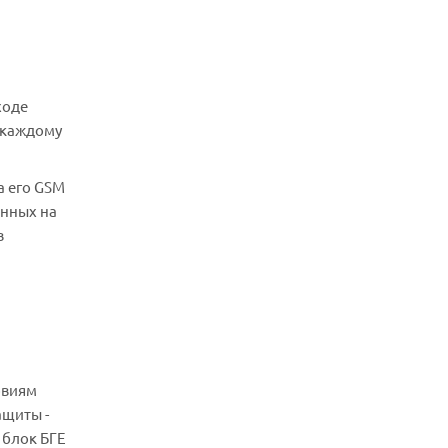
ходе
 каждому
а его GSM
енных на
в
овиям
ащиты -
 блок БГЕ