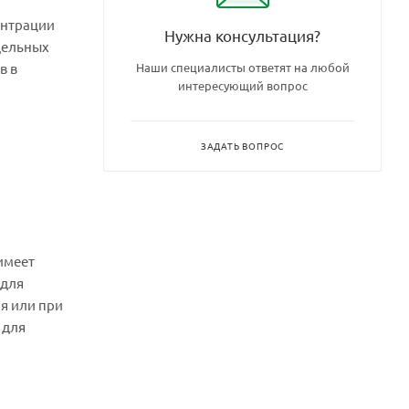
ентрации
Нужна консультация?
дельных
в в
Наши специалисты ответят на любой
интересующий вопрос
ЗАДАТЬ ВОПРОС
имеет
 для
я или при
 для